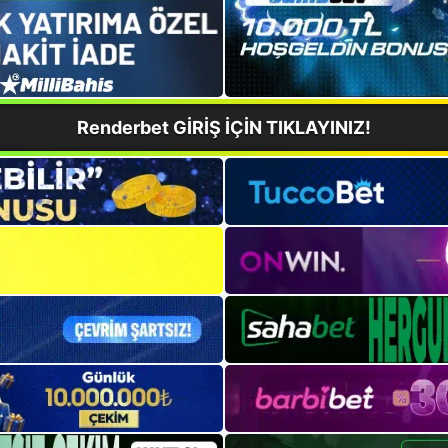
Renderbet GİRİŞ İÇİN TIKLAYINIZ!