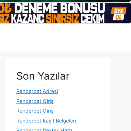
Son Yazılar
Renderbet Adresi
Renderbet Giriş
Renderbet Giriş
Renderbet Kayıt Belgeleri
Renderbet Destek Hattı