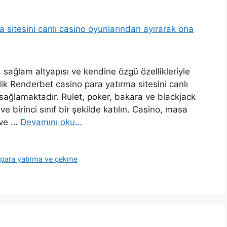
 sağlam altyapısı ve kendine özgü özellikleriyle
llik Renderbet casino para yatırma sitesini canlı
sağlamaktadır. Rulet, poker, bakara ve blackjack
ve birinci sınıf bir şekilde katılın. Casino, masa
 ve …
Devamını oku…
 para yatırma ve çekme