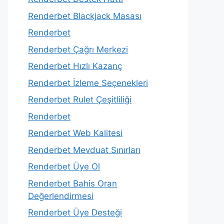
Renderbet Blackjack Masası
Renderbet
Renderbet Çağrı Merkezi
Renderbet Hızlı Kazanç
Renderbet İzleme Seçenekleri
Renderbet Rulet Çeşitliliği
Renderbet
Renderbet Web Kalitesi
Renderbet Mevduat Sınırları
Renderbet Üye Ol
Renderbet Bahis Oran
Değerlendirmesi
Renderbet Üye Desteği