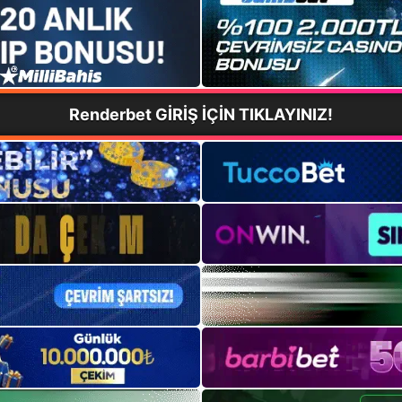
Renderbet GİRİŞ İÇİN TIKLAYINIZ!