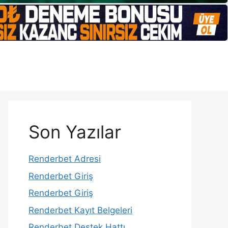
Son Yazılar
Renderbet Adresi
Renderbet Giriş
Renderbet Giriş
Renderbet Kayıt Belgeleri
Renderbet Destek Hattı