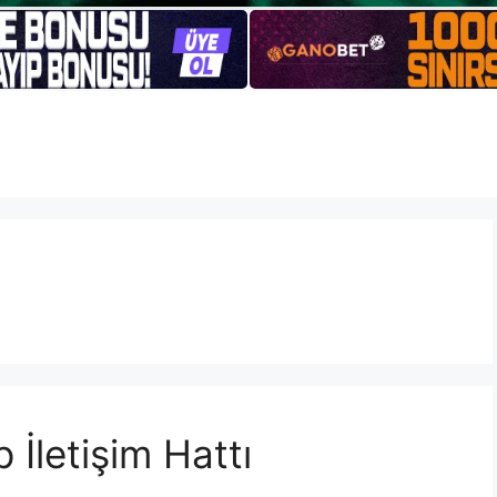
İletişim Hattı