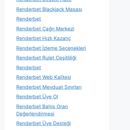
Renderbet Blackjack Masası
Renderbet
Renderbet Çağrı Merkezi
Renderbet Hızlı Kazanç
Renderbet İzleme Seçenekleri
Renderbet Rulet Çeşitliliği
Renderbet
Renderbet Web Kalitesi
Renderbet Mevduat Sınırları
Renderbet Üye Ol
Renderbet Bahis Oran
Değerlendirmesi
Renderbet Üye Desteği