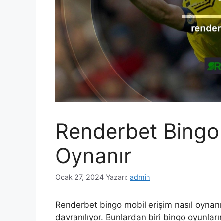
Renderbet Bingo 
Oynanır
Ocak 27, 2024
Yazarı:
admin
Renderbet bingo mobil erişim nasıl oynanır
davranılıyor. Bunlardan biri bingo oyunların