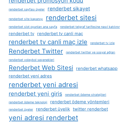
renderbet promosyon kodu
renderbet sikayet
renderbet sayfası üyeler
renderbet sitesi
renderbet site kapanışı
renderbet slot oyunları ana sayfa
renderbet telgraf tarifesine nasıl katılınır
renderbet tv
renderbet tv canli maç
renderbet tv canli maç izle
renderbet tv izle
Renderbet Twitter
renderbet twitter ve sosyal ağları
renderbet voleybol seçenekleri
Renderbet Web Sitesi
renderbet whatsapp
renderbet yeni adres
renderbet yeni adresi
renderbet yeni giris
renderbet ödeme stratejileri
renderbet ödeme yöntemleri
renderbet ödeme teknoloji
renderbet üyelik
twitter renderbet
renderbet üyeler
yeni adresi renderbet