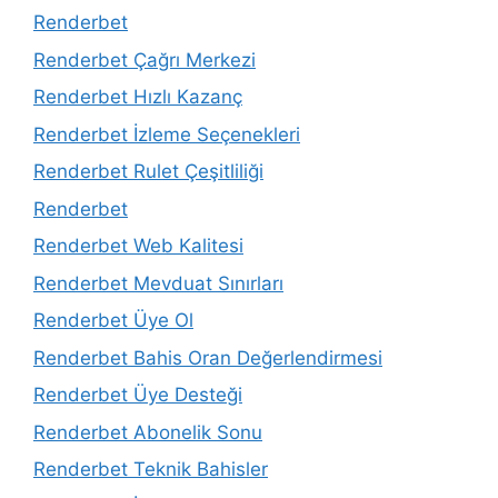
Renderbet
Renderbet Çağrı Merkezi
Renderbet Hızlı Kazanç
Renderbet İzleme Seçenekleri
Renderbet Rulet Çeşitliliği
Renderbet
Renderbet Web Kalitesi
Renderbet Mevduat Sınırları
Renderbet Üye Ol
Renderbet Bahis Oran Değerlendirmesi
Renderbet Üye Desteği
Renderbet Abonelik Sonu
Renderbet Teknik Bahisler