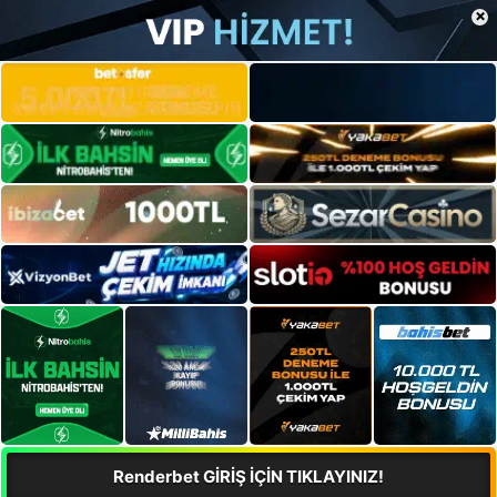
×
Renderbet GİRİŞ İÇİN TIKLAYINIZ!