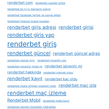
renderbet com
renderbet counter strike
renderbet en i̇yi tv maçlarını i̇zleyin
renderbet facebook twitter ve sosyal ağları
renderbet finansal ticaret kuralları
renderbet giris adresi
renderbet girisi
renderbet giris yap
renderbet giriş
renderbet güncel
renderbet güncel adres
renderbet güncel giriş
renderbet güvenilir site
renderbet güvenlir mi
renderbet güvenilir şirket mi
renderbet hakkında
renderbet i̇nternet sitesi
renderbet kayıt
renderbet kaç oldu
renderbet maç izle
renderbet lisans bilgileri güvenilir midir
renderbet maç izleme
Renderbet Mobil
renderbet mobil kayıt
renderbet müşteri hizmetleri şikâyetleri