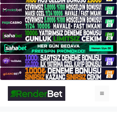
İçeriğe
atla
Menü