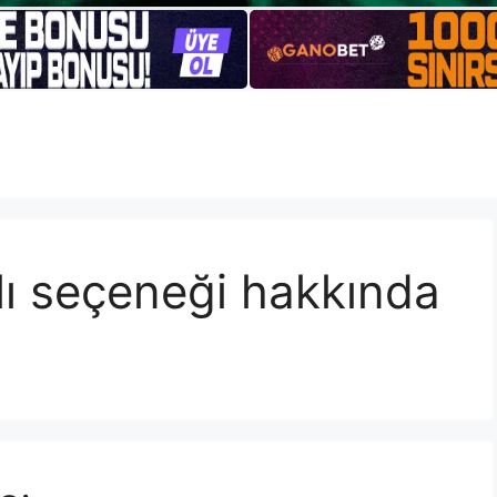
lı seçeneği hakkında