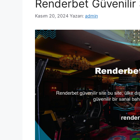
Renderbet Güvenilir 
Kasım 20, 2024
Yazarı:
admin