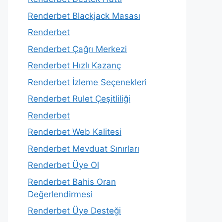
Renderbet Blackjack Masası
Renderbet
Renderbet Çağrı Merkezi
Renderbet Hızlı Kazanç
Renderbet İzleme Seçenekleri
Renderbet Rulet Çeşitliliği
Renderbet
Renderbet Web Kalitesi
Renderbet Mevduat Sınırları
Renderbet Üye Ol
Renderbet Bahis Oran
Değerlendirmesi
Renderbet Üye Desteği