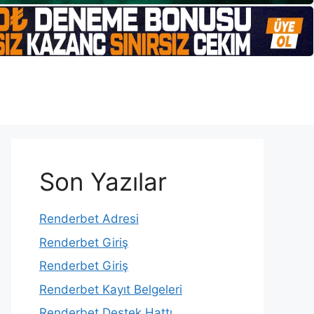
Son Yazılar
Renderbet Adresi
Renderbet Giriş
Renderbet Giriş
Renderbet Kayıt Belgeleri
Renderbet Destek Hattı