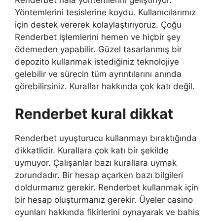
Renderbet hala yöntemlerini geliştiriyor.
Yöntemlerini tesislerine koydu. Kullanıcılarımız
için destek vererek kolaylaştırıyoruz. Çoğu
Renderbet işlemlerini hemen ve hiçbir şey
ödemeden yapabilir. Güzel tasarlanmış bir
depozito kullanmak istediğiniz teknolojiye
gelebilir ve sürecin tüm ayrıntılarını anında
görebilirsiniz. Kurallar hakkında çok katı değil.
Renderbet kural dikkat
Renderbet uyuşturucu kullanmayı bıraktığında
dikkatlidir. Kurallara çok katı bir şekilde
uymuyor. Çalışanlar bazı kurallara uymak
zorundadır. Bir hesap açarken bazı bilgileri
doldurmanız gerekir. Renderbet kullanmak için
bir hesap oluşturmanız gerekir. Üyeler casino
oyunları hakkında fikirlerini oynayarak ve bahis