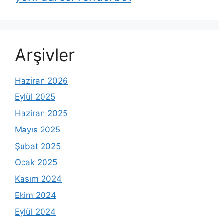
Arşivler
Haziran 2026
Eylül 2025
Haziran 2025
Mayıs 2025
Şubat 2025
Ocak 2025
Kasım 2024
Ekim 2024
Eylül 2024