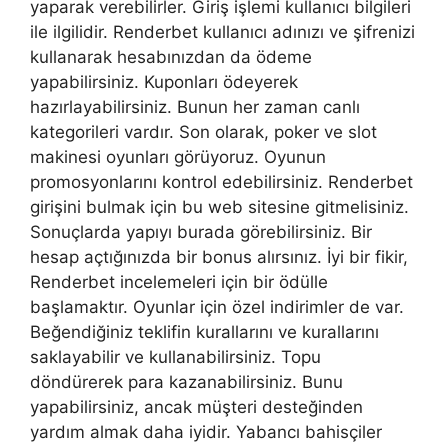
yaparak verebilirler. Giriş işlemi kullanıcı bilgileri
ile ilgilidir. Renderbet kullanıcı adınızı ve şifrenizi
kullanarak hesabınızdan da ödeme
yapabilirsiniz. Kuponları ödeyerek
hazırlayabilirsiniz. Bunun her zaman canlı
kategorileri vardır. Son olarak, poker ve slot
makinesi oyunları görüyoruz. Oyunun
promosyonlarını kontrol edebilirsiniz. Renderbet
girişini bulmak için bu web sitesine gitmelisiniz.
Sonuçlarda yapıyı burada görebilirsiniz. Bir
hesap açtığınızda bir bonus alırsınız. İyi bir fikir,
Renderbet incelemeleri için bir ödülle
başlamaktır. Oyunlar için özel indirimler de var.
Beğendiğiniz teklifin kurallarını ve kurallarını
saklayabilir ve kullanabilirsiniz. Topu
döndürerek para kazanabilirsiniz. Bunu
yapabilirsiniz, ancak müşteri desteğinden
yardım almak daha iyidir. Yabancı bahisçiler