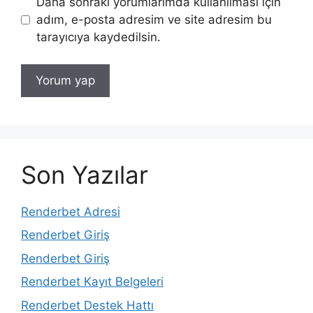
Daha sonraki yorumlarımda kullanılması için
adım, e-posta adresim ve site adresim bu
tarayıcıya kaydedilsin.
Son Yazılar
Renderbet Adresi
Renderbet Giriş
Renderbet Giriş
Renderbet Kayıt Belgeleri
Renderbet Destek Hattı