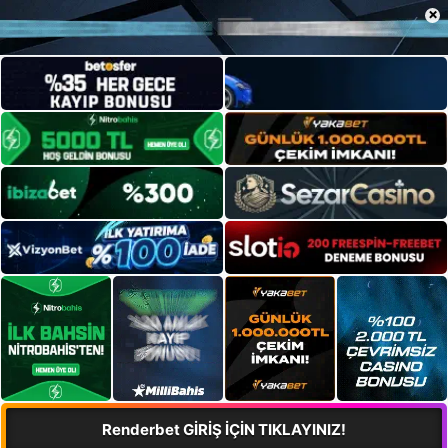
×
Renderbet GİRİŞ İÇİN TIKLAYINIZ!