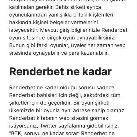
katılmaları gerekir. Bahis şirketi ayrıca
oyuncularından yanlışlıkla ortaklık işlemleri
hakkında kişisel belgeler vermelerini
isteyecektir. Mevcut giriş bilgilerinizle Renderbet
oyun sitesinde birçok oyun oynayabilirsiniz.
Bunun gibi farklı oyunlar, üyeler her zaman web
sitesinde oynayabilir ve para kazanabilir.
Renderbet ne kadar
Renderbet ne kadar olduğu sorusu sadece
Renderbet bahisleri için değil, sektördeki tüm
şirketler için de geçerlidir. Bir oyun şirketi
ülkemizde bir oyunla aynı adrese sahip olamaz.
Renderbet kitabının web sitesini görmek
istiyorsanız, Twitter sayfalarına gidebilirsiniz.
”BTK, soruyu ne kadar sorar: Renderbet ne