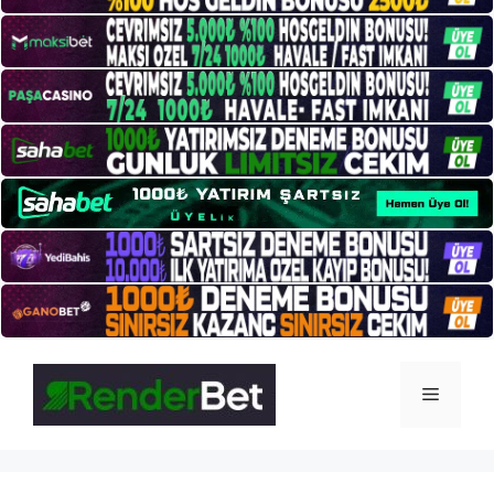
İçeriğe
atla
Menü