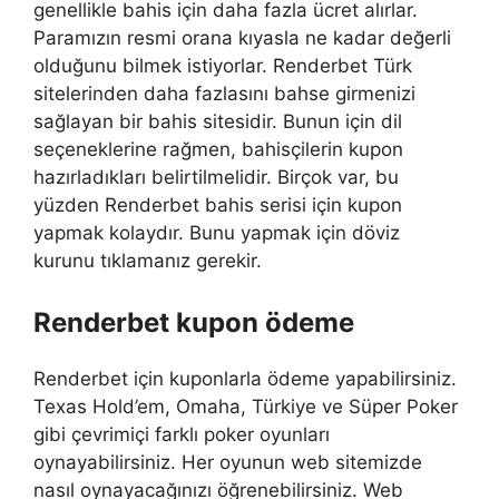
genellikle bahis için daha fazla ücret alırlar.
Paramızın resmi orana kıyasla ne kadar değerli
olduğunu bilmek istiyorlar. Renderbet Türk
sitelerinden daha fazlasını bahse girmenizi
sağlayan bir bahis sitesidir. Bunun için dil
seçeneklerine rağmen, bahisçilerin kupon
hazırladıkları belirtilmelidir. Birçok var, bu
yüzden Renderbet bahis serisi için kupon
yapmak kolaydır. Bunu yapmak için döviz
kurunu tıklamanız gerekir.
Renderbet kupon ödeme
Renderbet için kuponlarla ödeme yapabilirsiniz.
Texas Hold’em, Omaha, Türkiye ve Süper Poker
gibi çevrimiçi farklı poker oyunları
oynayabilirsiniz. Her oyunun web sitemizde
nasıl oynayacağınızı öğrenebilirsiniz. Web