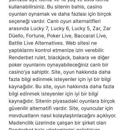
kullanabilirsiniz. Bu sitenin bahis, casino
oyunları oynamak ve daha fazlası için birçok
seçeneği vardır. Canlı oyun alternatifleri
arasında Lucky 7, Lucky 6, Lucky 5, Zar, Zar
Düello, Fortune, Poker Live, Baccarat Live,
Battle Live Alternatives. Web sitesi ne
yaptıklarını kontrol etmenize izin verebilir.
Renderbet rulet, blackjack, bakara ve diğer
poker oyunlarını oynayabileceğiniz canlı bir
casino’ya sahiptir. Site, oyun hakkında daha
fazla bilgi edinmek isteyenler için iyi bir bilgi
kaynağıdır. Bu site, oyun hakkında daha fazla
bilgi edinmek isteyenler için iyi bir bilgi
kaynağıdır. Sitenin piyasadaki oyunlara birçok
güvenilir alternatifi vardır. Site, oyuncular için
mevduatların nasıl kolaylaştırılacağını açıklıyor.
Madencilik üzerinde çalışan bir şirket olan