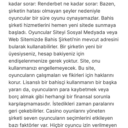
kadar sorar: Renderbet ne kadar sorar: Bazen,
şirketin hatası olmayan şeyler nedeniyle
oyuncular bir süre oyunu oynayamazlar. Bahis
şirketi hizmetlerini hemen yeni sitede sunmaya
başladı. Oyuncular Siteyi Sosyal Medyada veya
Web Sitemizde Bahis Şirketi’nin mevcut adresini
bularak kullanabilirler. Bir şirketin yeni bir
üyesiyseniz, hesap bakiyeniz için
endişelenmenize gerek yoktur. Site, onu
kullanmanızı engellemeyecek. Bu site,
oyuncuların çalışmaları ve fikirleri için haklarını
korur. Lisanslı bir bahisçi kullanmanın bir başka
yararı da, oyuncuların para kaybetmek veya
borç almak gibi herhangi bir finansal sorunla
karşılaşmamasıdır. İstedikleri zaman paralarını
geri çekebilirler. Casino oyunlarını yöneten
şirketi seven oyuncuların seçimlerini etkileyen
bazı faktörler var. Hiçbir oyuncu izin verilmeyen