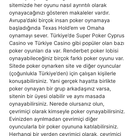
sitemizde her oyunu nasıl ayrıntılı olarak
oynayacağınızı gösteren makaleler vardır.
Avrupa’daki birçok insan poker oynamaya
başladığında Texas Hold’em ve Omaha
oynamayı sever. Türkiye’de Super Poker Cyprus
Casino ve Türkiye Casino gibi popüler olan bazı
poker oyunları da var. Renderbet poker lobisi
oynayabileceğiniz birçok farklı poker oyunu var.
Sitede poker oynarken site ve diğer oyuncular
(çoğunlukla Türkiye’den) için çalışan kişilerle
konuşabilirsiniz. Yani gerçek hayatta birlikte
poker oynayan bir grup arkadaşınız varsa,
sitenin bir üyesi olabilir ve aynı masada
oynayabilirsiniz. Nerede olursanız olun,
çevrimiçi olarak kimseyle poker oynayabilirsiniz.
Evinizden ayrılmadan çevrimiçi diğer
oyuncularla bir poker oyununa katılabilirsiniz.
Herhangi bir yerden çevrimiçi olarak, çevrimiçi