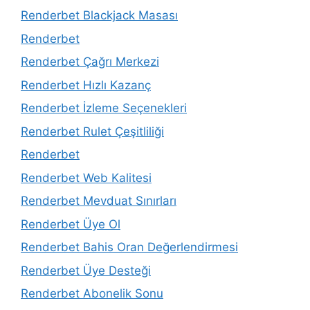
Renderbet Blackjack Masası
Renderbet
Renderbet Çağrı Merkezi
Renderbet Hızlı Kazanç
Renderbet İzleme Seçenekleri
Renderbet Rulet Çeşitliliği
Renderbet
Renderbet Web Kalitesi
Renderbet Mevduat Sınırları
Renderbet Üye Ol
Renderbet Bahis Oran Değerlendirmesi
Renderbet Üye Desteği
Renderbet Abonelik Sonu