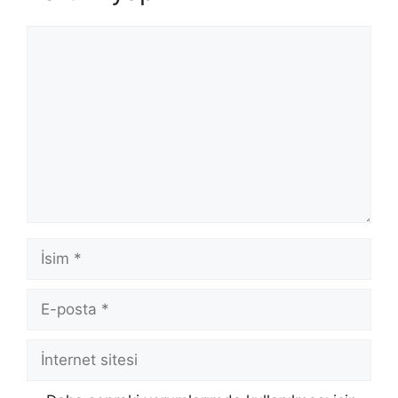
Yorum
İsim
E-
posta
İnternet
sitesi