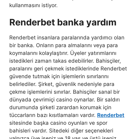
kullanmasını istiyor.
Renderbet banka yardım
Renderbet insanlara paralarında yardımcı olan
bir banka. Onların para almalarını veya para
koymalarını kolaylaştırır. Üyeler yatırımlarını
istedikleri zaman takas edebilirler. Bahisçiler,
paralarını geri çekmek istediklerinde Renderbet
güvende tutmak için işlemlerin sınırlarını
belirlediler. Şirket, güvenlik nedeniyle para
çekme işlemlerini sınırlar. Bahisçiler sanal bir
dünyada çevrimiçi casino oynarlar. Bir saldırı
durumunda şirketi zarardan korumak için
tüccarların bazı kısıtlamaları vardır.
Renderbet
sitesinde başka casino oyunları ve spor
bahisleri vardır. Sitedeki diğer seçenekleri
yalnızca üye iseniz ve 18 yaş ve üstü iseniz