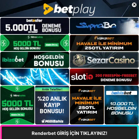
×
Renderbet GİRİŞ İÇİN TIKLAYINIZ!