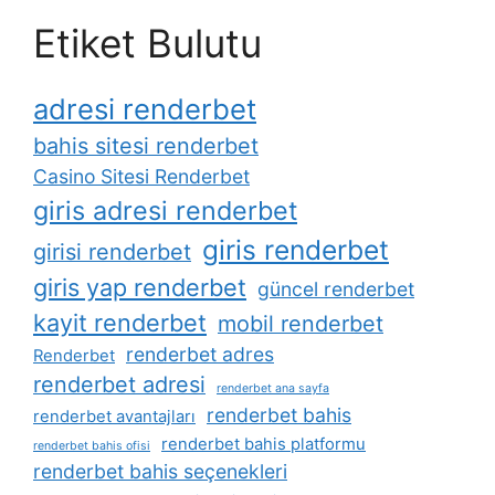
Etiket Bulutu
adresi renderbet
bahis sitesi renderbet
Casino Sitesi Renderbet
giris adresi renderbet
giris renderbet
girisi renderbet
giris yap renderbet
güncel renderbet
kayit renderbet
mobil renderbet
renderbet adres
Renderbet
renderbet adresi
renderbet ana sayfa
renderbet bahis
renderbet avantajları
renderbet bahis platformu
renderbet bahis ofisi
renderbet bahis seçenekleri