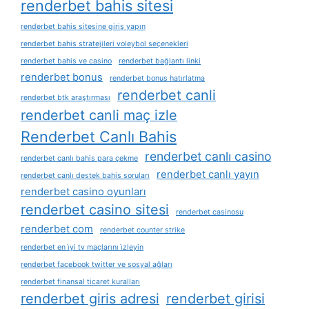
renderbet bahis sitesi
renderbet bahis sitesine giriş yapın
renderbet bahis stratejileri voleybol seçenekleri
renderbet bahis ve casino
renderbet bağlantı linki
renderbet bonus
renderbet bonus hatırlatma
renderbet canli
renderbet btk araştırması
renderbet canli maç izle
Renderbet Canlı Bahis
renderbet canlı casino
renderbet canlı bahis para çekme
renderbet canlı yayın
renderbet canlı destek bahis soruları
renderbet casino oyunları
renderbet casino sitesi
renderbet casinosu
renderbet com
renderbet counter strike
renderbet en i̇yi tv maçlarını i̇zleyin
renderbet facebook twitter ve sosyal ağları
renderbet finansal ticaret kuralları
renderbet giris adresi
renderbet girisi