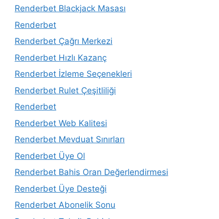
Renderbet Blackjack Masası
Renderbet
Renderbet Çağrı Merkezi
Renderbet Hızlı Kazanç
Renderbet İzleme Seçenekleri
Renderbet Rulet Çeşitliliği
Renderbet
Renderbet Web Kalitesi
Renderbet Mevduat Sınırları
Renderbet Üye Ol
Renderbet Bahis Oran Değerlendirmesi
Renderbet Üye Desteği
Renderbet Abonelik Sonu