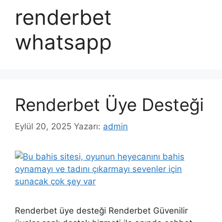
renderbet
whatsapp
Renderbet Üye Desteği
Eylül 20, 2025
Yazarı:
admin
Renderbet üye desteği Renderbet Güvenilir