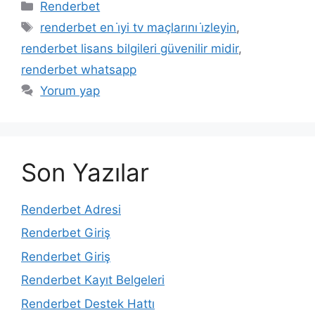
Kategoriler
Renderbet
Etiketler
renderbet en i̇yi tv maçlarını i̇zleyin
,
renderbet lisans bilgileri güvenilir midir
,
renderbet whatsapp
Yorum yap
Son Yazılar
Renderbet Adresi
Renderbet Giriş
Renderbet Giriş
Renderbet Kayıt Belgeleri
Renderbet Destek Hattı