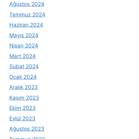
Ağustos 2024
Temmuz 2024
Haziran 2024
Mayıs 2024
Nisan 2024
Mart 2024
Şubat 2024
Ocak 2024
Aralık 2023
Kasım 2023
Ekim 2023
Eylül 2023
Ağustos 2023