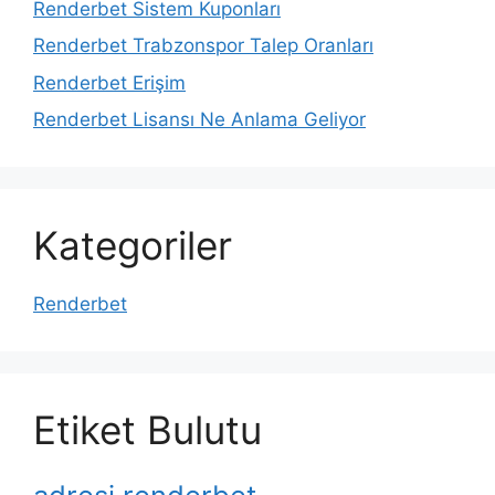
Renderbet Sistem Kuponları
Renderbet Trabzonspor Talep Oranları
Renderbet Erişim
Renderbet Lisansı Ne Anlama Geliyor
Kategoriler
Renderbet
Etiket Bulutu