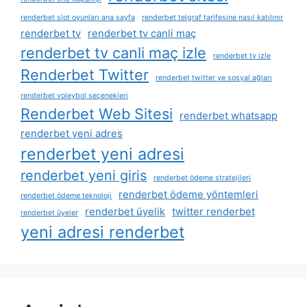
renderbet slot oyunları ana sayfa
renderbet telgraf tarifesine nasıl katılınır
renderbet tv
renderbet tv canli maç
renderbet tv canli maç izle
renderbet tv izle
Renderbet Twitter
renderbet twitter ve sosyal ağları
renderbet voleybol seçenekleri
Renderbet Web Sitesi
renderbet whatsapp
renderbet yeni adres
renderbet yeni adresi
renderbet yeni giris
renderbet ödeme stratejileri
renderbet ödeme yöntemleri
renderbet ödeme teknoloji
renderbet üyelik
twitter renderbet
renderbet üyeler
yeni adresi renderbet