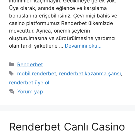
indirimleri kaçırmayın. Gecikmeye gerek yok.
Üye olarak, anında eğlence ve karşılama
bonuslarına erişebilirsiniz. Çevrimiçi bahis ve
casino platformumuz Renderbet ülkemizde
mevcuttur. Ayrıca, önemli şeylerin
oluşturulmasına ve sürdürülmesine yardımcı
olan farklı şirketlerle …
Devamını oku…
Kategoriler
Renderbet
Etiketler
mobil renderbet
,
renderbet kazanma şansı
,
renderbet üye ol
Yorum yap
Renderbet Canlı Casino