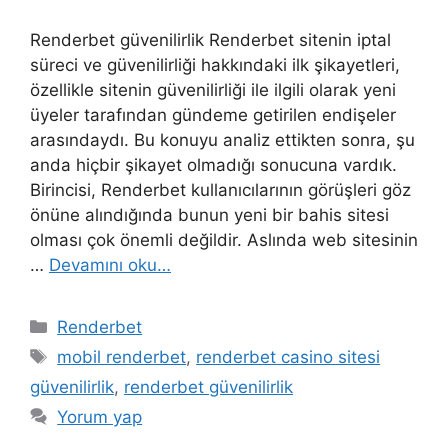
Renderbet güvenilirlik Renderbet sitenin iptal
süreci ve güvenilirliği hakkındaki ilk şikayetleri,
özellikle sitenin güvenilirliği ile ilgili olarak yeni
üyeler tarafından gündeme getirilen endişeler
arasındaydı. Bu konuyu analiz ettikten sonra, şu
anda hiçbir şikayet olmadığı sonucuna vardık.
Birincisi, Renderbet kullanıcılarının görüşleri göz
önüne alındığında bunun yeni bir bahis sitesi
olması çok önemli değildir. Aslında web sitesinin
…
Devamını oku…
Kategoriler
Renderbet
Etiketler
mobil renderbet
,
renderbet casino sitesi
güvenilirlik
,
renderbet güvenilirlik
Yorum yap