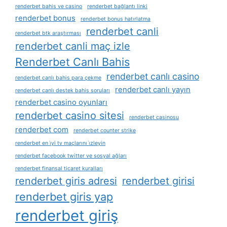
renderbet bahis ve casino
renderbet bağlantı linki
renderbet bonus
renderbet bonus hatırlatma
renderbet canli
renderbet btk araştırması
renderbet canli maç izle
Renderbet Canlı Bahis
renderbet canlı casino
renderbet canlı bahis para çekme
renderbet canlı yayın
renderbet canlı destek bahis soruları
renderbet casino oyunları
renderbet casino sitesi
renderbet casinosu
renderbet com
renderbet counter strike
renderbet en i̇yi tv maçlarını i̇zleyin
renderbet facebook twitter ve sosyal ağları
renderbet finansal ticaret kuralları
renderbet giris adresi
renderbet girisi
renderbet giris yap
renderbet giriş