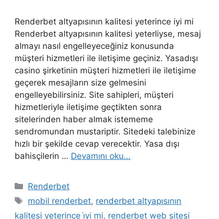
Renderbet altyapısının kalitesi yeterince iyi mi
Renderbet altyapısının kalitesi yeterliyse, mesaj
almayı nasıl engelleyeceğiniz konusunda
müşteri hizmetleri ile iletişime geçiniz. Yasadışı
casino şirketinin müşteri hizmetleri ile iletişime
geçerek mesajların size gelmesini
engelleyebilirsiniz. Site sahipleri, müşteri
hizmetleriyle iletişime geçtikten sonra
sitelerinden haber almak istememe
sendromundan mustariptir. Sitedeki talebinize
hızlı bir şekilde cevap verecektir. Yasa dışı
bahisçilerin …
Devamını oku…
Kategoriler
Renderbet
Etiketler
mobil renderbet
,
renderbet altyapısının
kalitesi yeterince i̇yi mi
,
renderbet web sitesi