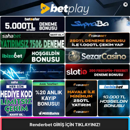
×
Renderbet GİRİŞ İÇİN TIKLAYINIZ!