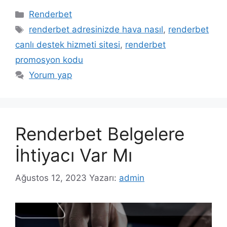
Kategoriler
Renderbet
Etiketler
renderbet adresinizde hava nasıl
,
renderbet
canlı destek hizmeti sitesi
,
renderbet
promosyon kodu
Yorum yap
Renderbet Belgelere
İhtiyacı Var Mı
Ağustos 12, 2023
Yazarı:
admin