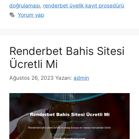
doğrulaması
,
renderbet üyelik kayıt prosedürü
Yorum yap
Renderbet Bahis Sitesi
Ücretli Mi
Ağustos 26, 2023
Yazarı:
admin