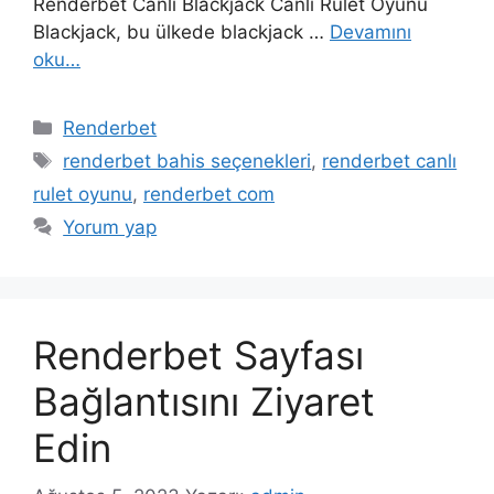
Renderbet Canlı Blackjack Canlı Rulet Oyunu
Blackjack, bu ülkede blackjack …
Devamını
oku…
Kategoriler
Renderbet
Etiketler
renderbet bahis seçenekleri
,
renderbet canlı
rulet oyunu
,
renderbet com
Yorum yap
Renderbet Sayfası
Bağlantısını Ziyaret
Edin