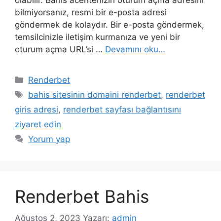
bilmiyorsanız, resmi bir e-posta adresi
göndermek de kolaydır. Bir e-posta göndermek,
temsilcinizle iletişim kurmanıza ve yeni bir
oturum açma URL’si …
Devamını oku…
Kategoriler
Renderbet
Etiketler
bahis sitesinin domaini renderbet
,
renderbet
giris adresi
,
renderbet sayfası bağlantısını
ziyaret edin
Yorum yap
Renderbet Bahis
Ağustos 2, 2023
Yazarı:
admin