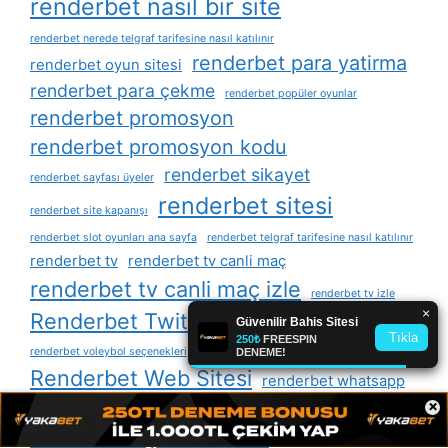
renderbet nasil bir site
renderbet nerede telgraf tarifesine nasıl katılınır
renderbet para yatirma
renderbet oyun sitesi
renderbet para çekme
renderbet popüler oyunlar
renderbet promosyon
renderbet promosyon kodu
renderbet sikayet
renderbet sayfası üyeler
renderbet sitesi
renderbet site kapanışı
renderbet slot oyunları ana sayfa
renderbet telgraf tarifesine nasıl katılınır
renderbet tv
renderbet tv canli maç
renderbet tv canli maç izle
renderbet tv izle
Renderbet Twitter
renderbet twitter ve sosyal ağları
renderbet voleybol seçenekleri
Renderbet Web Sitesi
renderbet whatsapp
×
renderbet yeni adres
renderbet yeni adresi