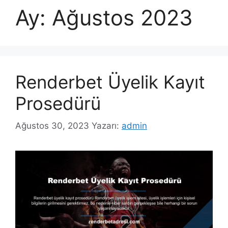
Ay:
Ağustos 2023
Renderbet Üyelik Kayıt
Prosedürü
Ağustos 30, 2023
Yazarı:
admin