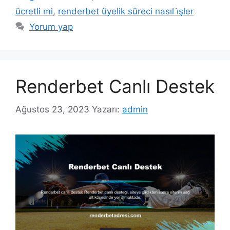
ücretli mi
,
renderbet üyelik süreci nasıl i̇şler
Yorum yap
Renderbet Canlı Destek
Ağustos 23, 2023
Yazarı:
admin