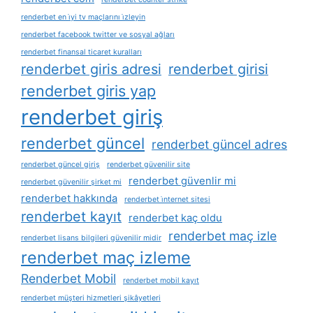
renderbet en i̇yi tv maçlarını i̇zleyin
renderbet facebook twitter ve sosyal ağları
renderbet finansal ticaret kuralları
renderbet giris adresi
renderbet girisi
renderbet giris yap
renderbet giriş
renderbet güncel
renderbet güncel adres
renderbet güncel giriş
renderbet güvenilir site
renderbet güvenlir mi
renderbet güvenilir şirket mi
renderbet hakkında
renderbet i̇nternet sitesi
renderbet kayıt
renderbet kaç oldu
renderbet maç izle
renderbet lisans bilgileri güvenilir midir
renderbet maç izleme
Renderbet Mobil
renderbet mobil kayıt
renderbet müşteri hizmetleri şikâyetleri