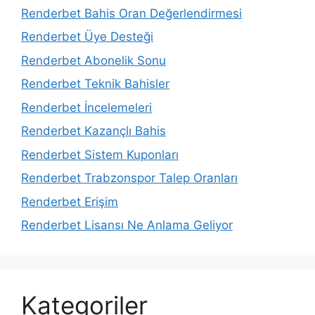
Renderbet Bahis Oran Değerlendirmesi
Renderbet Üye Desteği
Renderbet Abonelik Sonu
Renderbet Teknik Bahisler
Renderbet İncelemeleri
Renderbet Kazançlı Bahis
Renderbet Sistem Kuponları
Renderbet Trabzonspor Talep Oranları
Renderbet Erişim
Renderbet Lisansı Ne Anlama Geliyor
Kategoriler