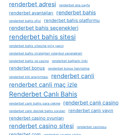
renderbet adresi
renderbet ana sayfa
renderbet bahis
renderbet avantajları
renderbet bahis platformu
renderbet bahis ofisi
renderbet bahis seçenekleri
renderbet bahis sitesi
renderbet bahis sitesine giriş yapın
renderbet bahis stratejileri voleybol seçenekleri
renderbet bahis ve casino
renderbet bağlantı linki
renderbet bonus
renderbet bonus hatırlatma
renderbet canli
renderbet btk araştırması
renderbet canli maç izle
Renderbet Canlı Bahis
renderbet canlı casino
renderbet canlı bahis para çekme
renderbet canlı yayın
renderbet canlı destek bahis soruları
renderbet casino oyunları
renderbet casino sitesi
renderbet casinosu
renderbet com
renderbet counter strike