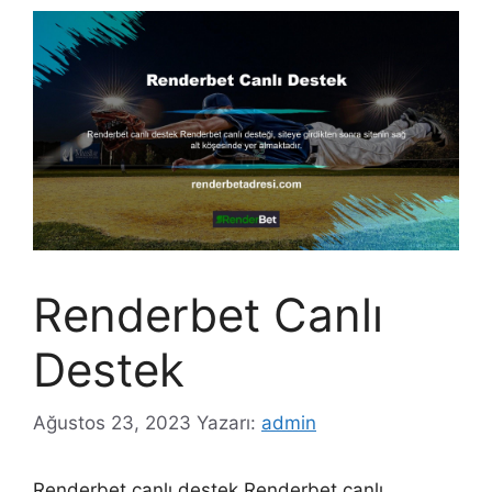
Renderbet Canlı
Destek
Ağustos 23, 2023
Yazarı:
admin
Renderbet canlı destek Renderbet canlı