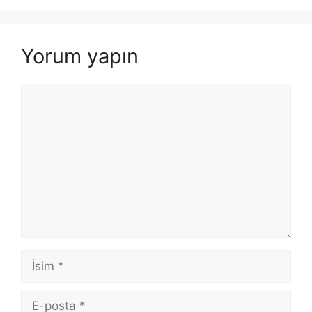
Yorum yapın
Yorum
İsim
E-