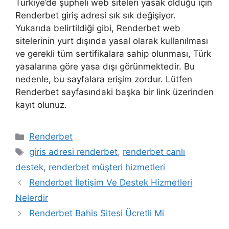
Türkiye’de şüpheli web siteleri yasak olduğu için
Renderbet giriş adresi sık sık değişiyor.
Yukarıda belirtildiği gibi, Renderbet web
sitelerinin yurt dışında yasal olarak kullanılması
ve gerekli tüm sertifikalara sahip olunması, Türk
yasalarına göre yasa dışı görünmektedir. Bu
nedenle, bu sayfalara erişim zordur. Lütfen
Renderbet sayfasındaki başka bir link üzerinden
kayıt olunuz.
Kategoriler
Renderbet
Etiketler
giris adresi renderbet
,
renderbet canlı
destek
,
renderbet müşteri hizmetleri
Renderbet İletişim Ve Destek Hizmetleri
Nelerdir
Renderbet Bahis Sitesi Ücretli Mi