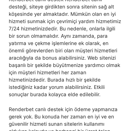
desteği, siteye girdikten sonra sitenin sağ alt
köşesinde yer almaktadır. Mümkün olan en iyi
hizmeti sunmak için çevrimiçi yardım hizmetimiz
7/24 hizmetinizdedir. Bu nedenle, onlarla ilgili
bir sorun olmamalıdır. Aynı zamanda, para
yatırma ve çekme işlemlerine ek olarak, en
önemli görevlerden biri olan müşteri hizmetleri
aracılığıyla da bonus alabilirsiniz. Web sitenizi
başarılı bir şekilde büyütmenize yardımcı olmak
için müşteri hizmetleri her zaman
hizmetinizdedir. Burada hızlı bir şekilde
istediğiniz kadar yorum alabilirsiniz. Etkili
sonuçlar burada kolayca elde edilebilir.
Renderbet canlı destek için ödeme yapmanıza
gerek yok. Bu konuda her zaman en iyi ve en
güvenilir hizmeti sunan sitelerin kullanımı