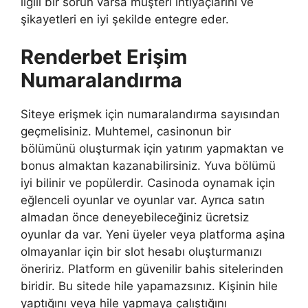
ilgili bir sorun varsa müşteri ihtiyaçlarını ve
şikayetleri en iyi şekilde entegre eder.
Renderbet Erişim
Numaralandırma
Siteye erişmek için numaralandırma sayısından
geçmelisiniz. Muhtemel, casinonun bir
bölümünü oluşturmak için yatırım yapmaktan ve
bonus almaktan kazanabilirsiniz. Yuva bölümü
iyi bilinir ve popülerdir. Casinoda oynamak için
eğlenceli oyunlar ve oyunlar var. Ayrıca satın
almadan önce deneyebileceğiniz ücretsiz
oyunlar da var. Yeni üyeler veya platforma aşina
olmayanlar için bir slot hesabı oluşturmanızı
öneririz. Platform en güvenilir bahis sitelerinden
biridir. Bu sitede hile yapamazsınız. Kişinin hile
yaptığını veya hile yapmaya çalıştığını