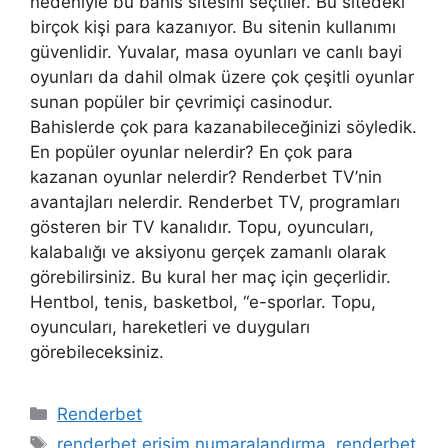
nedeniyle bu bahis sitesini seçtiler. Bu sitedeki
birçok kişi para kazanıyor. Bu sitenin kullanımı
güvenlidir. Yuvalar, masa oyunları ve canlı bayi
oyunları da dahil olmak üzere çok çeşitli oyunlar
sunan popüler bir çevrimiçi casinodur.
Bahislerde çok para kazanabileceğinizi söyledik.
En popüler oyunlar nelerdir? En çok para
kazanan oyunlar nelerdir? Renderbet TV’nin
avantajları nelerdir. Renderbet TV, programları
gösteren bir TV kanalıdır. Topu, oyuncuları,
kalabalığı ve aksiyonu gerçek zamanlı olarak
görebilirsiniz. Bu kural her maç için geçerlidir.
Hentbol, tenis, basketbol, “e-sporlar. Topu,
oyuncuları, hareketleri ve duyguları
görebileceksiniz.
Kategoriler
Renderbet
Etiketler
renderbet erişim numaralandırma
,
renderbet