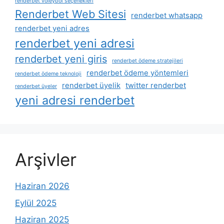
renderbet voleybol seçenekleri
Renderbet Web Sitesi
renderbet whatsapp
renderbet yeni adres
renderbet yeni adresi
renderbet yeni giris
renderbet ödeme stratejileri
renderbet ödeme yöntemleri
renderbet ödeme teknoloji
renderbet üyelik
twitter renderbet
renderbet üyeler
yeni adresi renderbet
Arşivler
Haziran 2026
Eylül 2025
Haziran 2025