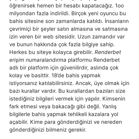
öğrenirsek hemen bir hesabı kapatacağız. 1oo
milyondan fazla indirildi. Birçok yeni oyuncu bu
bahis sitesine son zamanlarda katıldı. İnsanların
çevrimiçi bir şeyler satın almasına ve satmasına
izin veren bir web sitesidir. Uzun zamandır var
ve bunun hakkında çok fazla bilgiye sahip.
Herkes bu siteye kolayca girebilir.
Renderbet
erişim numaralandırma
platformu Renderbet
adlı bir platform için güvenilirdir, aslında çok
kolay ve basittir. 18’de bahis yapmak
istiyorsanız katılabilirsiniz. Ancak, üye olmak için
bazı kurallar vardır. Bu kurallardan bazıları size
istediğiniz bilgileri vermek için yapılır. Kimsenin
fark etmesi veya bakacağı gibi değil. Yanlış
bilgilerle bahis yapmak tehlikeli kazalara yol
açabilir. Kime para gönderdiğinizi ve nereden
gönderdiğinizi bilmeniz gerekir.