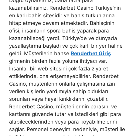
Doğru oynarsanız, daha fazla para
kazanabilirsiniz. Renderbet Casino Türkiye’nin
en karlı bahis sitesidir ve bahis tutkunlarına
hitap etmeye devam etmektedir. Bahisçinin
ofisi, insanların spora bahis yaparak para
kazanabileceği yerdi. Türkiye’de ve dünyada
yasallaştırma başladı ve çok karlı bir yer haline
geldi. Müşterilerin bahse
Renderbet Giriş
girmenin birden fazla yoluna ihtiyacı var.
İnsanlar bir web sitesini çok fazla ziyaret
ettiklerinde, ona erişemeyebilirler. Renderbet
Casino, müşterilerin onlarla çalışmasına izin
verilen kişilerin yardımıyla sahip oldukları
sorunları veya hayal kırıklıklarını çözebilir.
Renderbet Casino, müşterilerinin parasını ve
kartlarını güvende tutar ve istedikleri gibi para
alabileceklerinden veya para koyabilmelerini
sağlar. Personel deneyimi nedeniyle, müşteri ile