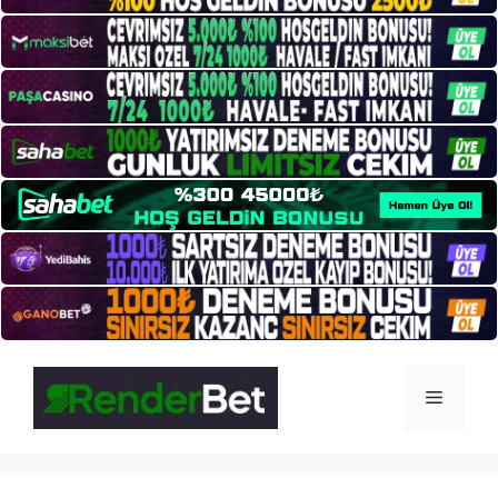
İçeriğe
atla
Menü