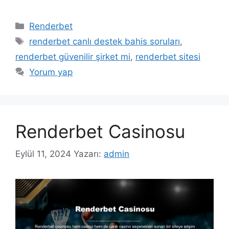
Kategoriler
Renderbet
Etiketler
renderbet canlı destek bahis soruları
,
renderbet güvenilir şirket mi
,
renderbet sitesi
Yorum yap
Renderbet Casinosu
Eylül 11, 2024
Yazarı:
admin