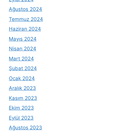
Ağustos 2024
Temmuz 2024
Haziran 2024
Mayıs 2024
Nisan 2024
Mart 2024
Şubat 2024
Ocak 2024
Aralık 2023
Kasım 2023
Ekim 2023
Eylül 2023
Ağustos 2023