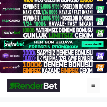
İçeriğe
atla
Menü