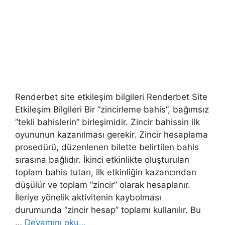
Renderbet site etkileşim bilgileri Renderbet Site
Etkileşim Bilgileri Bir “zincirleme bahis”, bağımsız
“tekli bahislerin” birleşimidir. Zincir bahissin ilk
oyununun kazanılması gerekir. Zincir hesaplama
prosedürü, düzenlenen bilette belirtilen bahis
sırasına bağlıdır. İkinci etkinlikte oluşturulan
toplam bahis tutarı, ilk etkinliğin kazancından
düşülür ve toplam “zincir” olarak hesaplanır.
İleriye yönelik aktivitenin kaybolması
durumunda “zincir hesap” toplamı kullanılır. Bu
…
Devamını oku…