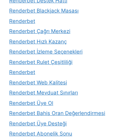
Renderbet Destek Hattı
Renderbet Blackjack Masası
Renderbet
Renderbet Çağrı Merkezi
Renderbet Hızlı Kazanç
Renderbet İzleme Seçenekleri
Renderbet Rulet Çeşitliliği
Renderbet
Renderbet Web Kalitesi
Renderbet Mevduat Sınırları
Renderbet Üye Ol
Renderbet Bahis Oran Değerlendirmesi
Renderbet Üye Desteği
Renderbet Abonelik Sonu