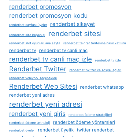
renderbet promosyon
renderbet promosyon kodu
renderbet sikayet
renderbet sayfası üyeler
renderbet sitesi
renderbet site kapanışı
renderbet slot oyunları ana sayfa
renderbet telgraf tarifesine nasıl katılınır
renderbet tv
renderbet tv canli maç
renderbet tv canli maç izle
renderbet tv izle
Renderbet Twitter
renderbet twitter ve sosyal ağları
renderbet voleybol seçenekleri
Renderbet Web Sitesi
renderbet whatsapp
renderbet yeni adres
renderbet yeni adresi
renderbet yeni giris
renderbet ödeme stratejileri
renderbet ödeme yöntemleri
renderbet ödeme teknoloji
renderbet üyelik
twitter renderbet
renderbet üyeler