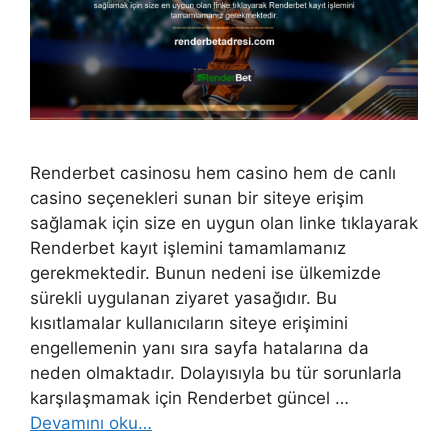
Renderbet casinosu hem casino hem de canlı
casino seçenekleri sunan bir siteye erişim
sağlamak için size en uygun olan linke tıklayarak
Renderbet kayıt işlemini tamamlamanız
gerekmektedir. Bunun nedeni ise ülkemizde
sürekli uygulanan ziyaret yasağıdır. Bu
kısıtlamalar kullanıcıların siteye erişimini
engellemenin yanı sıra sayfa hatalarına da
neden olmaktadır. Dolayısıyla bu tür sorunlarla
karşılaşmamak için Renderbet güncel …
Devamını oku…