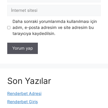
İnternet
sitesi
Daha sonraki yorumlarımda kullanılması için
adım, e-posta adresim ve site adresim bu
tarayıcıya kaydedilsin.
Son Yazılar
Renderbet Adresi
Renderbet Giriş