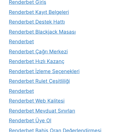
Renderbet Giriş
Renderbet Kayıt Belgeleri
Renderbet Destek Hattı
Renderbet Blackjack Masası
Renderbet
Renderbet Çağrı Merkezi
Renderbet Hızlı Kazanç
Renderbet İzleme Seçenekleri
Renderbet Rulet Çeşitliliği
Renderbet
Renderbet Web Kalitesi
Renderbet Mevduat Sınırları
Renderbet Üye Ol
Renderbet Bahis Oran Değerlendirmesi