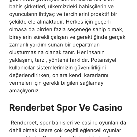
bahis şirketleri, ülkemizdeki bahisçilerin ve
oyuncuların ihtiyaç ve tercihlerini proaktif bir
şekilde ele almaktadır. Herkes için geçerli
olmasa da birden fazla seçeneğe sahip olmak,
bireylerin sürekli çalışan ve gerektiğinde gerçek
zamanlı yardım sunan bir departman
oluşturmasına olanak tanır. Her insanın
yaklaşımı, tarzı, yöntemi farklıdır. Potansiyel
kullanıcılar sistemlerimizin güvenilirliğini
değerlendirirken, onlara kendi kararlarını
vermeleri için gerekli bilgileri sağlamayı
amaçlıyoruz.
Renderbet Spor Ve Casino
Renderbet, spor bahisleri ve casino oyunları da
dahil olmak üzere çok çeşitli eğlenceli oyunlar