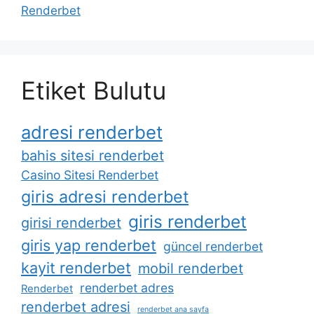
Renderbet
Etiket Bulutu
adresi renderbet
bahis sitesi renderbet
Casino Sitesi Renderbet
giris adresi renderbet
giris renderbet
girisi renderbet
giris yap renderbet
güncel renderbet
kayit renderbet
mobil renderbet
renderbet adres
Renderbet
renderbet adresi
renderbet ana sayfa