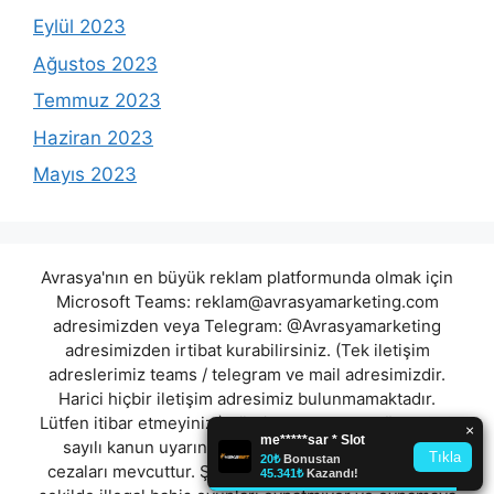
Eylül 2023
Ağustos 2023
Temmuz 2023
Haziran 2023
Mayıs 2023
Avrasya'nın en büyük reklam platformunda olmak için
Microsoft Teams:
reklam@avrasyamarketing.com
adresimizden veya Telegram: @Avrasyamarketing
adresimizden irtibat kurabilirsiniz. (Tek iletişim
adreslerimiz teams / telegram ve mail adresimizdir.
Harici hiçbir iletişim adresimiz bulunmamaktadır.
Lütfen itibar etmeyiniz.) Türkiye yasalarına göre 7258
sayılı kanun uyarınca yasa dışı bahis oynamanın
cezaları mevcuttur. Şu an bulunduğunuz site hiç bir