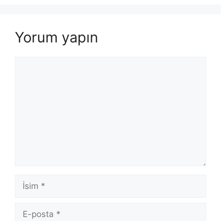
Yorum yapın
Yorum
İsim
E-
posta