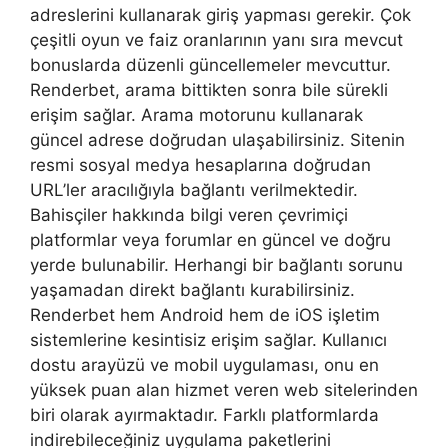
adreslerini kullanarak giriş yapması gerekir. Çok
çeşitli oyun ve faiz oranlarının yanı sıra mevcut
bonuslarda düzenli güncellemeler mevcuttur.
Renderbet, arama bittikten sonra bile sürekli
erişim sağlar. Arama motorunu kullanarak
güncel adrese doğrudan ulaşabilirsiniz. Sitenin
resmi sosyal medya hesaplarına doğrudan
URL’ler aracılığıyla bağlantı verilmektedir.
Bahisçiler hakkında bilgi veren çevrimiçi
platformlar veya forumlar en güncel ve doğru
yerde bulunabilir. Herhangi bir bağlantı sorunu
yaşamadan direkt bağlantı kurabilirsiniz.
Renderbet hem Android hem de iOS işletim
sistemlerine kesintisiz erişim sağlar. Kullanıcı
dostu arayüzü ve mobil uygulaması, onu en
yüksek puan alan hizmet veren web sitelerinden
biri olarak ayırmaktadır. Farklı platformlarda
indirebileceğiniz uygulama paketlerini