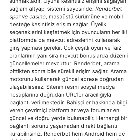
sunmaktadır. Oyuna kesintisiz erişimi sağlayan
sağlam altyapı sistemi sayesinde.
Renderbet
spor ve casino
, masaüstü sürümüne ve mobil
desteğe kesintisiz erişim sağlar. Üyelik
seçeneklerini keşfetmek için oyuncuların her iki
platformda da mevcut adreslerini kullanarak
giriş yapması gerekir. Çok çeşitli oyun ve faiz
oranlarının yanı sıra mevcut bonuslarda düzenli
güncellemeler mevcuttur. Renderbet, arama
bittikten sonra bile sürekli erişim sağlar. Arama
motorunu kullanarak güncel adrese doğrudan
ulaşabilirsiniz. Sitenin resmi sosyal medya
hesaplarına doğrudan URL’ler aracılığıyla
bağlantı verilmektedir. Bahisçiler hakkında bilgi
veren çevrimiçi platformlar veya forumlar en
güncel ve doğru yerde bulunabilir. Herhangi bir
bağlantı sorunu yaşamadan direkt bağlantı
kurabilirsiniz. Renderbet hem Android hem de