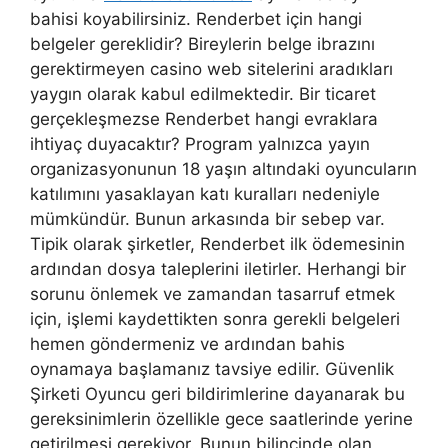
bahisi koyabilirsiniz. Renderbet için hangi
belgeler gereklidir? Bireylerin belge ibrazını
gerektirmeyen casino web sitelerini aradıkları
yaygın olarak kabul edilmektedir. Bir ticaret
gerçekleşmezse Renderbet hangi evraklara
ihtiyaç duyacaktır? Program yalnızca yayın
organizasyonunun 18 yaşın altındaki oyuncuların
katılımını yasaklayan katı kuralları nedeniyle
mümkündür. Bunun arkasında bir sebep var.
Tipik olarak şirketler, Renderbet ilk ödemesinin
ardından dosya taleplerini iletirler. Herhangi bir
sorunu önlemek ve zamandan tasarruf etmek
için, işlemi kaydettikten sonra gerekli belgeleri
hemen göndermeniz ve ardından bahis
oynamaya başlamanız tavsiye edilir. Güvenlik
Şirketi Oyuncu geri bildirimlerine dayanarak bu
gereksinimlerin özellikle gece saatlerinde yerine
getirilmesi gerekiyor. Bunun bilincinde olan