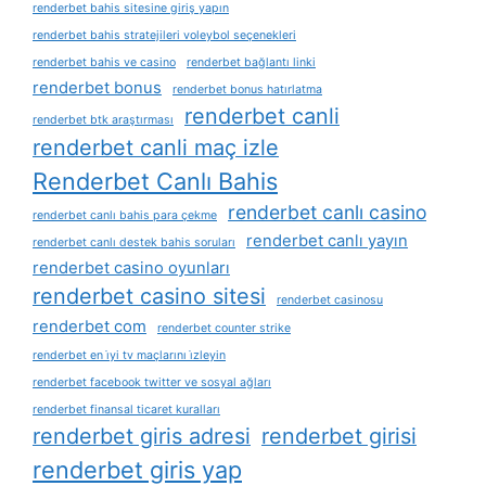
renderbet bahis sitesine giriş yapın
renderbet bahis stratejileri voleybol seçenekleri
renderbet bahis ve casino
renderbet bağlantı linki
renderbet bonus
renderbet bonus hatırlatma
renderbet canli
renderbet btk araştırması
renderbet canli maç izle
Renderbet Canlı Bahis
renderbet canlı casino
renderbet canlı bahis para çekme
renderbet canlı yayın
renderbet canlı destek bahis soruları
renderbet casino oyunları
renderbet casino sitesi
renderbet casinosu
renderbet com
renderbet counter strike
renderbet en i̇yi tv maçlarını i̇zleyin
renderbet facebook twitter ve sosyal ağları
renderbet finansal ticaret kuralları
renderbet giris adresi
renderbet girisi
renderbet giris yap