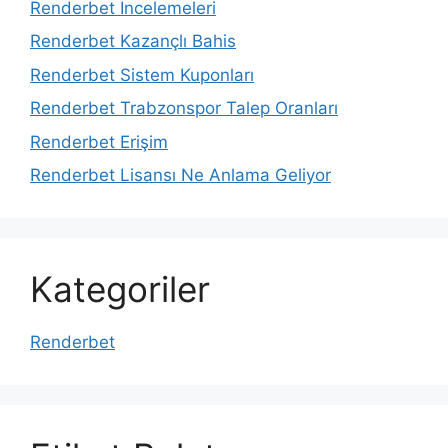
Renderbet İncelemeleri
Renderbet Kazançlı Bahis
Renderbet Sistem Kuponları
Renderbet Trabzonspor Talep Oranları
Renderbet Erişim
Renderbet Lisansı Ne Anlama Geliyor
Kategoriler
Renderbet