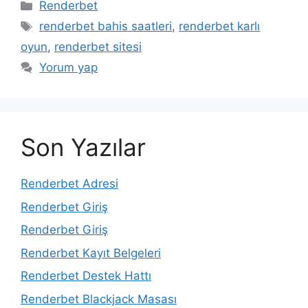
Kategoriler
Renderbet
Etiketler
renderbet bahis saatleri
,
renderbet karlı
oyun
,
renderbet sitesi
Yorum yap
Son Yazılar
Renderbet Adresi
Renderbet Giriş
Renderbet Giriş
Renderbet Kayıt Belgeleri
Renderbet Destek Hattı
Renderbet Blackjack Masası