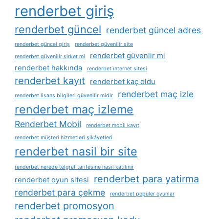
renderbet giriş
renderbet güncel
renderbet güncel adres
renderbet güncel giriş
renderbet güvenilir site
renderbet güvenlir mi
renderbet güvenilir şirket mi
renderbet hakkında
renderbet i̇nternet sitesi
renderbet kayıt
renderbet kaç oldu
renderbet maç izle
renderbet lisans bilgileri güvenilir midir
renderbet maç izleme
Renderbet Mobil
renderbet mobil kayıt
renderbet müşteri hizmetleri şikâyetleri
renderbet nasil bir site
renderbet nerede telgraf tarifesine nasıl katılınır
renderbet para yatirma
renderbet oyun sitesi
renderbet para çekme
renderbet popüler oyunlar
renderbet promosyon