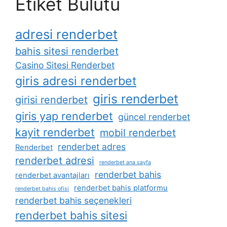
Etiket Bulutu
adresi renderbet
bahis sitesi renderbet
Casino Sitesi Renderbet
giris adresi renderbet
giris renderbet
girisi renderbet
giris yap renderbet
güncel renderbet
kayit renderbet
mobil renderbet
renderbet adres
Renderbet
renderbet adresi
renderbet ana sayfa
renderbet bahis
renderbet avantajları
renderbet bahis platformu
renderbet bahis ofisi
renderbet bahis seçenekleri
renderbet bahis sitesi