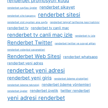
renderbet promosyon kodu
renderbet sikayet
renderbet sayfası üyeler
renderbet sitesi
renderbet site kapanışı
renderbet slot oyunları ana sayfa
renderbet telgraf tarifesine nasıl katılınır
renderbet tv
renderbet tv canli maç
renderbet tv canli maç izle
renderbet tv izle
Renderbet Twitter
renderbet twitter ve sosyal ağları
renderbet voleybol seçenekleri
Renderbet Web Sitesi
renderbet whatsapp
renderbet yeni adres
renderbet yeni adresi
renderbet yeni giris
renderbet ödeme stratejileri
renderbet ödeme yöntemleri
renderbet ödeme teknoloji
renderbet üyelik
twitter renderbet
renderbet üyeler
yeni adresi renderbet