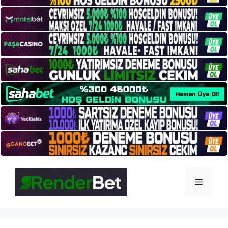
İçeriğe
atla
Menü