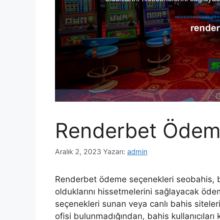
Renderbet Ödeme
Aralık 2, 2023
Yazarı:
admin
Renderbet ödeme seçenekleri seobahis, b
olduklarını hissetmelerini sağlayacak ödem
seçenekleri sunan veya canlı bahis sitele
ofisi bulunmadığından, bahis kullanıcıları