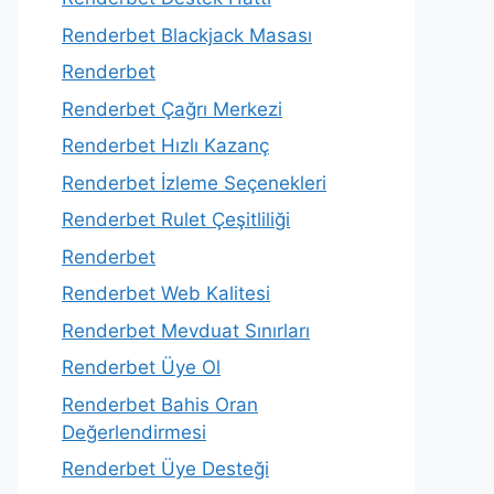
Renderbet Blackjack Masası
Renderbet
Renderbet Çağrı Merkezi
Renderbet Hızlı Kazanç
Renderbet İzleme Seçenekleri
Renderbet Rulet Çeşitliliği
Renderbet
Renderbet Web Kalitesi
Renderbet Mevduat Sınırları
Renderbet Üye Ol
Renderbet Bahis Oran
Değerlendirmesi
Renderbet Üye Desteği