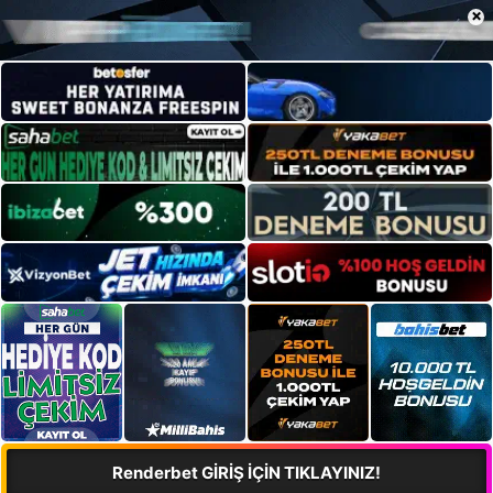
×
Renderbet GİRİŞ İÇİN TIKLAYINIZ!