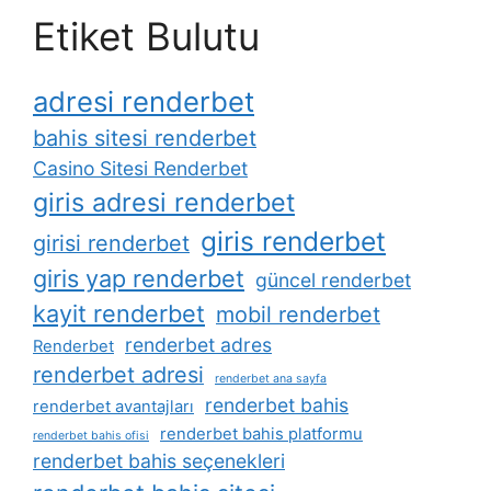
Etiket Bulutu
adresi renderbet
bahis sitesi renderbet
Casino Sitesi Renderbet
giris adresi renderbet
giris renderbet
girisi renderbet
giris yap renderbet
güncel renderbet
kayit renderbet
mobil renderbet
renderbet adres
Renderbet
renderbet adresi
renderbet ana sayfa
renderbet bahis
renderbet avantajları
renderbet bahis platformu
renderbet bahis ofisi
renderbet bahis seçenekleri