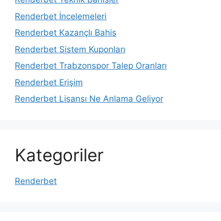
Renderbet İncelemeleri
Renderbet Kazançlı Bahis
Renderbet Sistem Kuponları
Renderbet Trabzonspor Talep Oranları
Renderbet Erişim
Renderbet Lisansı Ne Anlama Geliyor
Kategoriler
Renderbet