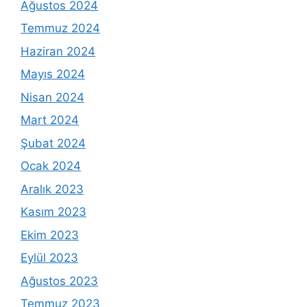
Ağustos 2024
Temmuz 2024
Haziran 2024
Mayıs 2024
Nisan 2024
Mart 2024
Şubat 2024
Ocak 2024
Aralık 2023
Kasım 2023
Ekim 2023
Eylül 2023
Ağustos 2023
Temmuz 2023