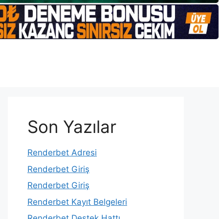
Son Yazılar
Renderbet Adresi
Renderbet Giriş
Renderbet Giriş
Renderbet Kayıt Belgeleri
Renderbet Destek Hattı