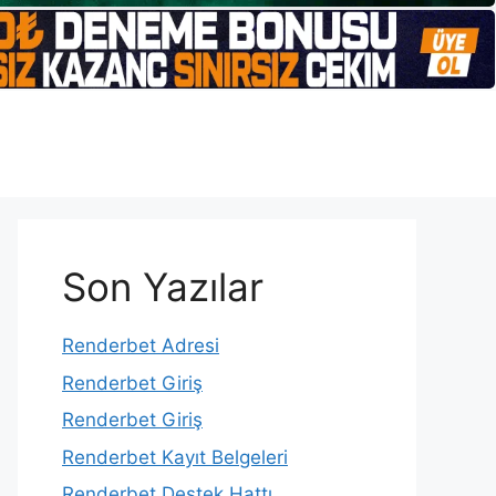
Son Yazılar
Renderbet Adresi
Renderbet Giriş
Renderbet Giriş
Renderbet Kayıt Belgeleri
Renderbet Destek Hattı