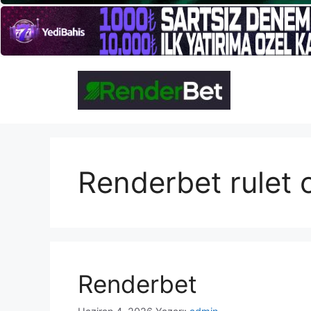
İçeriğe
atla
Renderbet rulet 
Renderbet