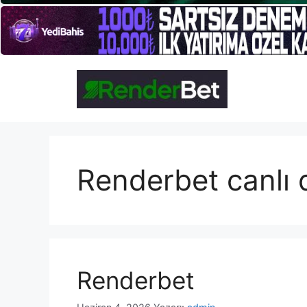
İçeriğe
atla
Renderbet canlı 
Renderbet