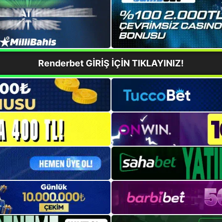
Renderbet GİRİŞ İÇİN TIKLAYINIZ!