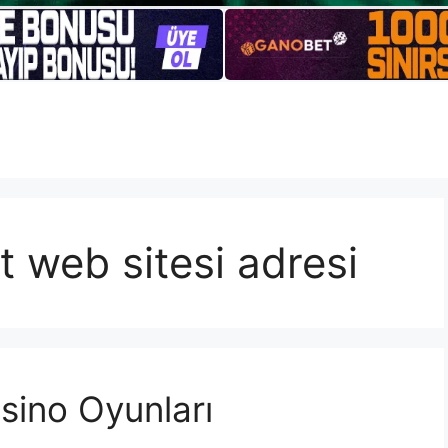
 web sitesi adresi
sino Oyunları