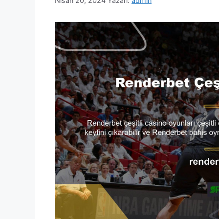
Nisan 20, 2024
Yazarı:
admin