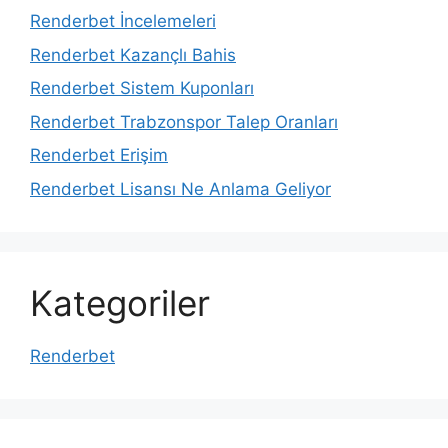
Renderbet İncelemeleri
Renderbet Kazançlı Bahis
Renderbet Sistem Kuponları
Renderbet Trabzonspor Talep Oranları
Renderbet Erişim
Renderbet Lisansı Ne Anlama Geliyor
Kategoriler
Renderbet