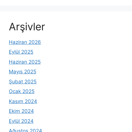
Arşivler
Haziran 2026
Eylül 2025
Haziran 2025
Mayıs 2025
Şubat 2025
Ocak 2025
Kasım 2024
Ekim 2024
Eylül 2024
Ağustos 2024