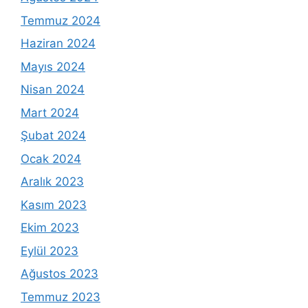
Temmuz 2024
Haziran 2024
Mayıs 2024
Nisan 2024
Mart 2024
Şubat 2024
Ocak 2024
Aralık 2023
Kasım 2023
Ekim 2023
Eylül 2023
Ağustos 2023
Temmuz 2023