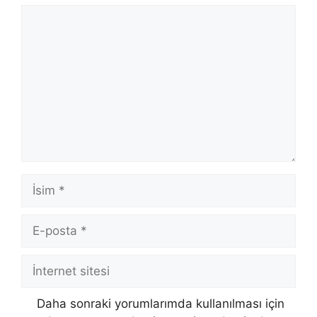
Yorum
İsim
E-
posta
İnternet
sitesi
Daha sonraki yorumlarımda kullanılması için