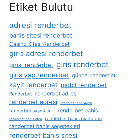
Etiket Bulutu
adresi renderbet
bahis sitesi renderbet
Casino Sitesi Renderbet
giris adresi renderbet
giris renderbet
girisi renderbet
giris yap renderbet
güncel renderbet
kayit renderbet
mobil renderbet
renderbet adres
Renderbet
renderbet adresi
renderbet ana sayfa
renderbet bahis
renderbet avantajları
renderbet bahis platformu
renderbet bahis ofisi
renderbet bahis seçenekleri
renderbet bahis sitesi