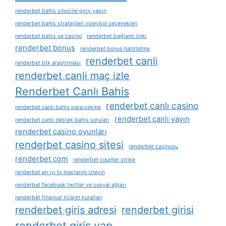
renderbet bahis sitesine giriş yapın
renderbet bahis stratejileri voleybol seçenekleri
renderbet bahis ve casino
renderbet bağlantı linki
renderbet bonus
renderbet bonus hatırlatma
renderbet canli
renderbet btk araştırması
renderbet canli maç izle
Renderbet Canlı Bahis
renderbet canlı casino
renderbet canlı bahis para çekme
renderbet canlı yayın
renderbet canlı destek bahis soruları
renderbet casino oyunları
renderbet casino sitesi
renderbet casinosu
renderbet com
renderbet counter strike
renderbet en i̇yi tv maçlarını i̇zleyin
renderbet facebook twitter ve sosyal ağları
renderbet finansal ticaret kuralları
renderbet giris adresi
renderbet girisi
renderbet giris yap