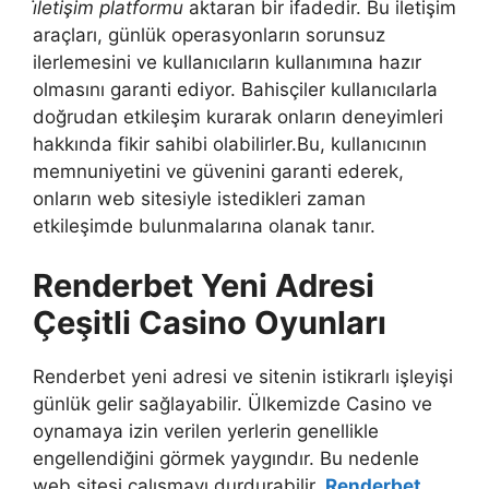
i̇letişim platformu
aktaran bir ifadedir. Bu iletişim
araçları, günlük operasyonların sorunsuz
ilerlemesini ve kullanıcıların kullanımına hazır
olmasını garanti ediyor. Bahisçiler kullanıcılarla
doğrudan etkileşim kurarak onların deneyimleri
hakkında fikir sahibi olabilirler.Bu, kullanıcının
memnuniyetini ve güvenini garanti ederek,
onların web sitesiyle istedikleri zaman
etkileşimde bulunmalarına olanak tanır.
Renderbet Yeni Adresi
Çeşitli Casino Oyunları
Renderbet yeni adresi ve sitenin istikrarlı işleyişi
günlük gelir sağlayabilir. Ülkemizde Casino ve
oynamaya izin verilen yerlerin genellikle
engellendiğini görmek yaygındır. Bu nedenle
web sitesi çalışmayı durdurabilir.
Renderbet