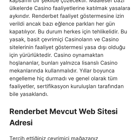
kapsamlı bir şekilde çözecektir. Maalesef bazı
ülkelerde Casino faaliyetlerine katılmak yasalara
aykırıdır. Renderbet faaliyet göstermesine izin
verildi ancak bazı eğlence parkları her gün
kapatılıyor. Bu durum herkes için tehlikelidir. Bu
yasak, basit çevrimiçi Casinoların ve Casino
sitelerinin faaliyet göstermesi yasa dışı olduğu
için yürürlüktedir. Casino oynamaktan
hoşlananlar, bunları yalnızca lisanslı Casino
mekanlarında kullanmalıdır. Yıllar boyunca
engelleme hiç durmadı ve genel olarak tüm
faaliyetler, sertifikasyon kuruluşları tarafından
bile yasaklandı.
Renderbet Mevcut Web Sitesi
Adresi
Tercih ettiğiniz çevrimiçi mağazanız