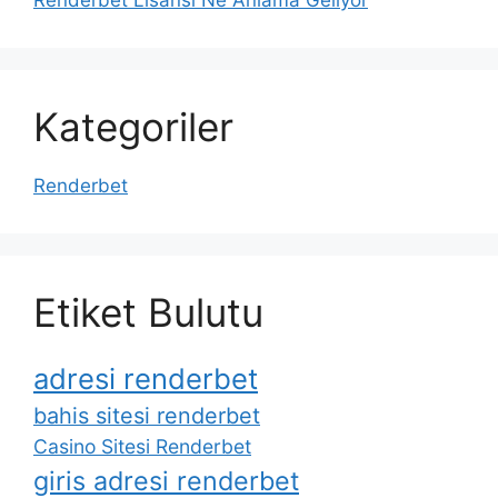
Renderbet Lisansı Ne Anlama Geliyor
Kategoriler
Renderbet
Etiket Bulutu
adresi renderbet
bahis sitesi renderbet
Casino Sitesi Renderbet
giris adresi renderbet