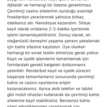
dijitaldir ve herhangi bir ödeme gerektirmez.
Çevrimiçi casino sitelerinin sunduğu avantajlı
fırsatlardan yararlanmak yalnızca birkaç
dakikanızı alır. Neredeyse kazandım. Siteye
kayıt olarak ortalama 2-3 dakika içerisinde
işlemi tamamlayabilirsiniz. Sonuç olarak, en
olağanüstü deneyimi yaşama şansını yakalamak
için bahis sitesine kaydolun. Üye olurken
herhangi bir evrak teslim etmenize gerek yoktur.
Kayıt ve üyelik işlemlerini tamamlamak için
formlardaki gerekli belgeleri doldurmanız
yeterlidir. Renderbet kayıt ve üyelik sürecini
başarıyla tamamlamanız sonucunda çevrimiçi
bahis ve casino oyunlarına erişim
kazanacaksınız. Ayrıca akıllı telefon ve tablet
gibi mobil cihazları kullanarak da çevrimiçi bahis
sitelerine kayıt olabilirsiniz. Benzersiz bahis
sitesi etkinliklerinden yararlanmak için