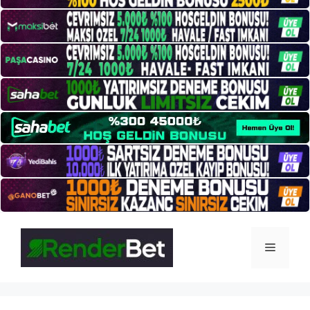
İçeriğe
atla
Menü