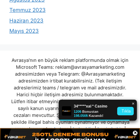
Temmuz 2023
Haziran 2023
Mayıs 2023
Avrasya'nın en büyük reklam platformunda olmak için
Microsoft Teams:
reklam@avrasyamarketing.com
adresimizden veya Telegram: @Avrasyamarketing
adresimizden irtibat kurabilirsiniz. (Tek iletişim
adreslerimiz teams / telegram ve mail adresimizdir.
Harici hiçbir iletişim adresimiz bulunmamaktadır.
Lütfen itibar etmeyiniz.) Türkiye yasalarına göre 7258
sayılı kanun uyarınca yasa dışı bahis oynamanın
cezaları mevcuttur. Şu an bulunduğunuz site hiç bir
şekilde illegal bahis oyunları oynatmıyor ve oynamaya
aracı olmuyordur.
betcas
|
betpublic
|
benimbahis
|
×
betsound
|
bettito
|
talisbet
|
milyonerbahis
|
betpark