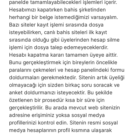
panelde tamamlayabilecekleri işlemleri içerir.
Hesabımızı kapatırken bahis şirketinden
herhangi bir belge istemediğimizi varsayalım.
Bazı siteler kayıt işlemi sırasında dosya
isteyebilirken, canlı bahis siteleri ilk kayıt
sırasında olduğu gibi üyelerinden hesap silme
işlemi için dosya talep edemeyeceklerdir.
Hesabı kapatma kararı tamamen üyeye aittir.
Bunu gerçekleştirmek için bireylerin öncelikle
paralarını çekmeleri ve hesap panelindeki formu
doldurmaları gerekmektedir. Sitenin artık üyeliği
olmayacağı için sizden birkaç soru soracak ve
anket doldurmanızı isteyecektir. Bu şekilde
özetlenen bir prosedür kısa bir süre için
gerçekleştirilir. Bu arada mevcut web sitenizin
adresine erişiminiz yoksa sosyal medya
profillerinizi kontrol edin. Sitenin resmi sosyal
medya hesaplarının profil kısmına ulaşarak