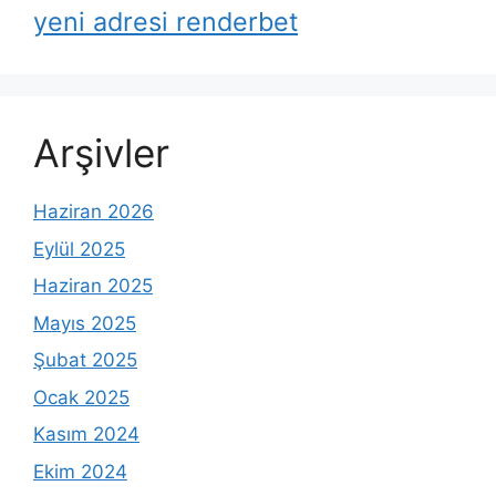
yeni adresi renderbet
Arşivler
Haziran 2026
Eylül 2025
Haziran 2025
Mayıs 2025
Şubat 2025
Ocak 2025
Kasım 2024
Ekim 2024