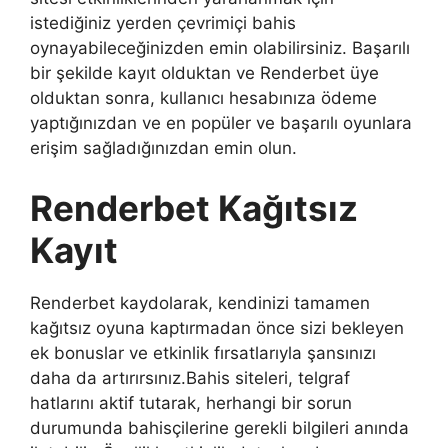
istediğiniz yerden çevrimiçi bahis
oynayabileceğinizden emin olabilirsiniz. Başarılı
bir şekilde kayıt olduktan ve Renderbet üye
olduktan sonra, kullanıcı hesabınıza ödeme
yaptığınızdan ve en popüler ve başarılı oyunlara
erişim sağladığınızdan emin olun.
Renderbet Kağıtsız
Kayıt
Renderbet kaydolarak, kendinizi tamamen
kağıtsız oyuna kaptırmadan önce sizi bekleyen
ek bonuslar ve etkinlik fırsatlarıyla şansınızı
daha da artırırsınız.Bahis siteleri, telgraf
hatlarını aktif tutarak, herhangi bir sorun
durumunda bahisçilerine gerekli bilgileri anında