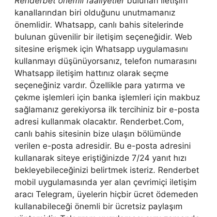
Renderbet önemli faaliyetler
bulunan iletişim
kanallarından biri olduğunu unutmamanız
önemlidir. Whatsapp, canlı bahis sitelerinde
bulunan güvenilir bir iletişim seçeneğidir. Web
sitesine erişmek için Whatsapp uygulamasını
kullanmayı düşünüyorsanız, telefon numarasını
Whatsapp iletişim hattınız olarak seçme
seçeneğiniz vardır. Özellikle para yatırma ve
çekme işlemleri için banka işlemleri için makbuz
sağlamanız gerekiyorsa ilk tercihiniz bir e-posta
adresi kullanmak olacaktır. Renderbet.Com,
canlı bahis sitesinin bize ulaşın bölümünde
verilen e-posta adresidir. Bu e-posta adresini
kullanarak siteye eriştiğinizde 7/24 yanıt hızı
bekleyebileceğinizi belirtmek isteriz. Renderbet
mobil uygulamasında yer alan çevrimiçi iletişim
aracı Telegram, üyelerin hiçbir ücret ödemeden
kullanabileceği önemli bir ücretsiz paylaşım