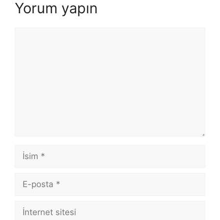
Yorum yapın
Yorum
İsim
E-
posta
İnternet
sitesi