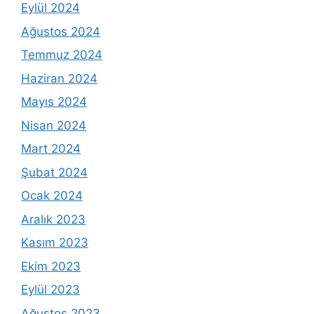
Eylül 2024
Ağustos 2024
Temmuz 2024
Haziran 2024
Mayıs 2024
Nisan 2024
Mart 2024
Şubat 2024
Ocak 2024
Aralık 2023
Kasım 2023
Ekim 2023
Eylül 2023
Ağustos 2023