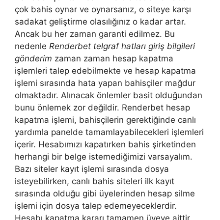
çok bahis oynar ve oynarsanız, o siteye karşı
sadakat geliştirme olasılığınız o kadar artar.
Ancak bu her zaman garanti edilmez. Bu
nedenle
Renderbet telgraf hatları giriş bilgileri
gönderim
zaman zaman hesap kapatma
işlemleri talep edebilmekte ve hesap kapatma
işlemi sırasında hata yapan bahisçiler mağdur
olmaktadır. Alınacak önlemler basit olduğundan
bunu önlemek zor değildir. Renderbet hesap
kapatma işlemi, bahisçilerin gerektiğinde canlı
yardımla panelde tamamlayabilecekleri işlemleri
içerir. Hesabımızı kapatırken bahis şirketinden
herhangi bir belge istemediğimizi varsayalım.
Bazı siteler kayıt işlemi sırasında dosya
isteyebilirken, canlı bahis siteleri ilk kayıt
sırasında olduğu gibi üyelerinden hesap silme
işlemi için dosya talep edemeyeceklerdir.
Hesabı kapatma kararı tamamen üyeye aittir.