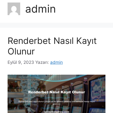
admin
Renderbet Nasıl Kayıt
Olunur
Eylül 9, 2023
Yazarı:
admin