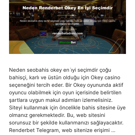
Neden seobahis okey en i̇yi seçimdir çoğu
bahisçi, karlı ve üstün olduğu için Okey casino
seçeneğini tercih eder. Bir Okey oyununda aktif
oyuncu olabilmek için oyun içerisinde belirtilen
şartlara uygun makul adımları izlemelisiniz.
Siteyi kullanmak için öncelikle bahis sitesine üye
olmanız gerekmektedir. Bu, web sitesini
sorunsuz bir şekilde kullanmanızı sağlayacaktır.
Renderbet Telegram, web sitenize erişimi …