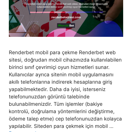
Renderbet mobil para çekme Renderbet web
sitesi, doğrudan mobil cihazınızda kullanılabilen
birinci sınıf çevrimiçi oyun hizmetleri sunar.
Kullanıcılar ayrıca sitenin mobil uygulamasını
akıllı telefonlarına indirerek hesaplarına giriş
yapabilmektedir. Daha da iyisi, isterseniz
telefonunuzdan görüntü talebinde
bulunabilmenizdir. Tüm işlemler (bakiye
kontrolü, doğrulama yöntemlerini değiştirme,
ödeme talep etme) cep telefonunuzdan kolayca
yapılabilir. Siteden para çekmek için mobil …