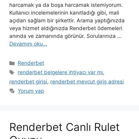
harcamak ya da boşa harcamak istemiyorum.
Kullanıcı incelemelerinin kanıtladığı gibi, mali
açıdan sağlam bir şirkettir. Arama yaptığınızda
veya hizmet aldığınızda Renderbet ödemeleri
anında ve zamanında görünür. Sorularınıza …
Devamını oku…
Kategoriler
Renderbet
Etiketler
renderbet belgelere i̇htiyacı var mı
,
renderbet girisi
,
renderbet mevcut giriş adresi
Yorum yap
Renderbet Canlı Rulet