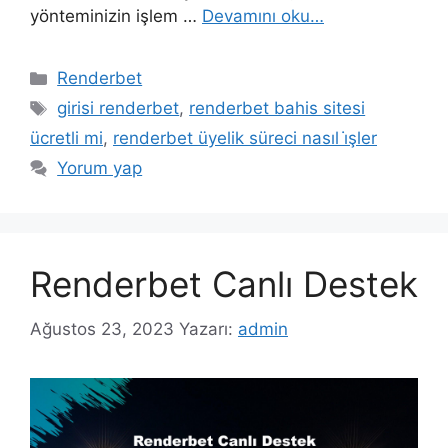
yönteminizin işlem …
Devamını oku…
Kategoriler
Renderbet
Etiketler
girisi renderbet
,
renderbet bahis sitesi
ücretli mi
,
renderbet üyelik süreci nasıl i̇şler
Yorum yap
Renderbet Canlı Destek
Ağustos 23, 2023
Yazarı:
admin