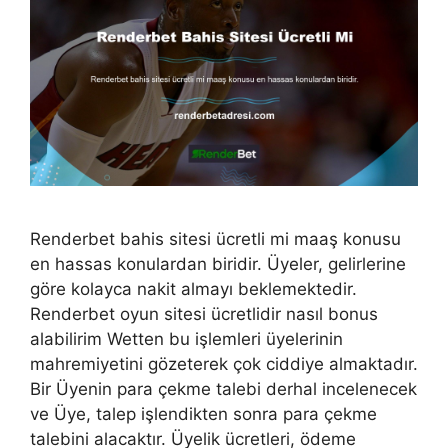
Renderbet bahis sitesi ücretli mi maaş konusu
en hassas konulardan biridir. Üyeler, gelirlerine
göre kolayca nakit almayı beklemektedir.
Renderbet oyun sitesi ücretlidir nasıl bonus
alabilirim Wetten bu işlemleri üyelerinin
mahremiyetini gözeterek çok ciddiye almaktadır.
Bir Üyenin para çekme talebi derhal incelenecek
ve Üye, talep işlendikten sonra para çekme
talebini alacaktır. Üyelik ücretleri, ödeme