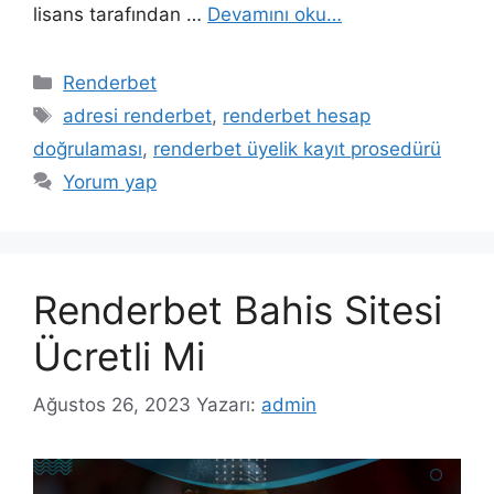
lisans tarafından …
Devamını oku…
Kategoriler
Renderbet
Etiketler
adresi renderbet
,
renderbet hesap
doğrulaması
,
renderbet üyelik kayıt prosedürü
Yorum yap
Renderbet Bahis Sitesi
Ücretli Mi
Ağustos 26, 2023
Yazarı:
admin