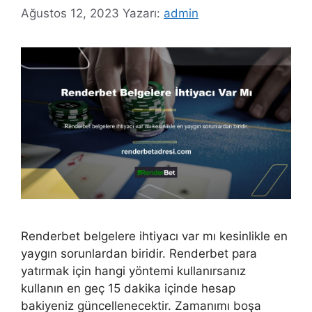
Ağustos 12, 2023
Yazarı:
admin
Renderbet belgelere ihtiyacı var mı kesinlikle en
yaygın sorunlardan biridir. Renderbet para
yatırmak için hangi yöntemi kullanırsanız
kullanın en geç 15 dakika içinde hesap
bakiyeniz güncellenecektir. Zamanımı boşa