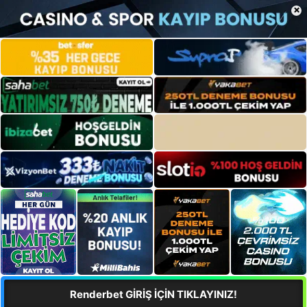
×
Renderbet GİRİŞ İÇİN TIKLAYINIZ!