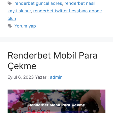
Etiketler
renderbet güncel adres
,
renderbet nasıl
kayıt olunur
,
renderbet twitter hesabına abone
olun
Yorum yap
Renderbet Mobil Para
Çekme
Eylül 6, 2023
Yazarı:
admin