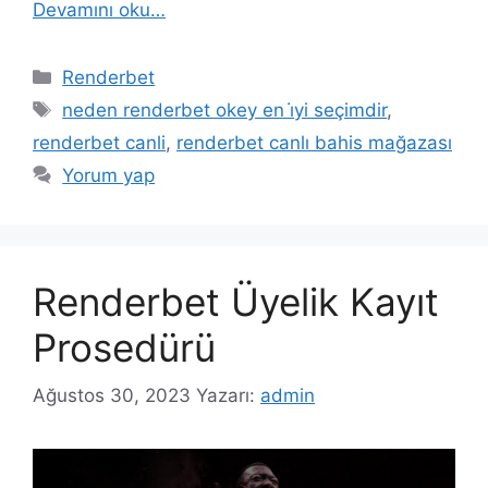
Devamını oku…
Kategoriler
Renderbet
Etiketler
neden renderbet okey en i̇yi seçimdir
,
renderbet canli
,
renderbet canlı bahis mağazası
Yorum yap
Renderbet Üyelik Kayıt
Prosedürü
Ağustos 30, 2023
Yazarı:
admin