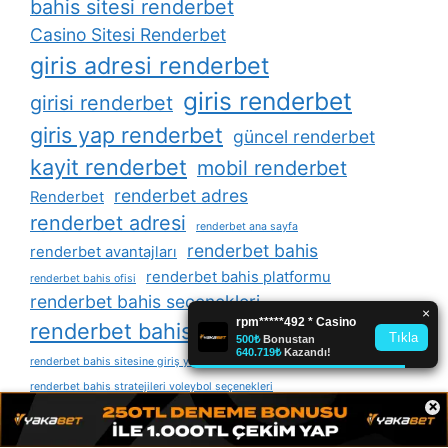
bahis sitesi renderbet
Casino Sitesi Renderbet
giris adresi renderbet
giris renderbet
girisi renderbet
giris yap renderbet
güncel renderbet
kayit renderbet
mobil renderbet
renderbet adres
Renderbet
renderbet adresi
renderbet ana sayfa
renderbet bahis
renderbet avantajları
renderbet bahis platformu
renderbet bahis ofisi
renderbet bahis seçenekleri
renderbet bahis sitesi
renderbet bahis sitesine giriş yapın
renderbet bahis stratejileri voleybol seçenekleri
×
renderbet bahis ve casino
renderbet bağlantı linki
renderbet bonus
renderbet bonus hatırlatma