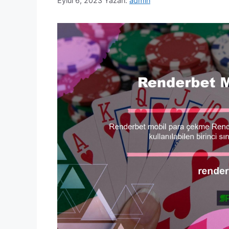
Eylül 6, 2023
Yazarı:
admin