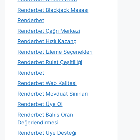
Renderbet Blackjack Masası
Renderbet
Renderbet Çağrı Merkezi
Renderbet Hızlı Kazanç
Renderbet İzleme Seçenekleri
Renderbet Rulet Çeşitliliği
Renderbet
Renderbet Web Kalitesi
Renderbet Mevduat Sınırları
Renderbet Üye Ol
Renderbet Bahis Oran
Değerlendirmesi
Renderbet Üye Desteği