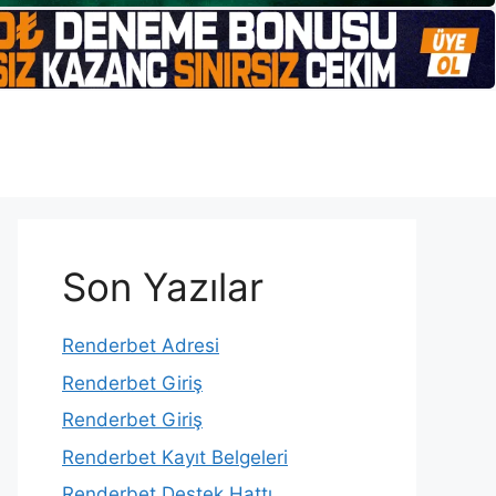
Son Yazılar
Renderbet Adresi
Renderbet Giriş
Renderbet Giriş
Renderbet Kayıt Belgeleri
Renderbet Destek Hattı