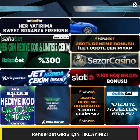
×
Renderbet GİRİŞ İÇİN TIKLAYINIZ!