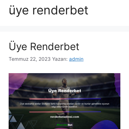
üye renderbet
Üye Renderbet
Temmuz 22, 2023
Yazarı:
admin