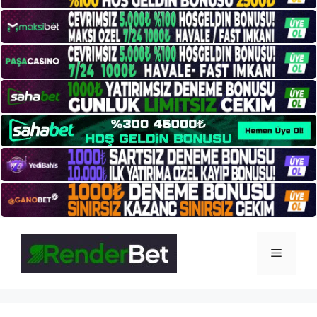
İçeriğe
atla
Menü