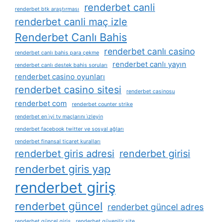
renderbet canli
renderbet btk araştırması
renderbet canli maç izle
Renderbet Canlı Bahis
renderbet canlı casino
renderbet canlı bahis para çekme
renderbet canlı yayın
renderbet canlı destek bahis soruları
renderbet casino oyunları
renderbet casino sitesi
renderbet casinosu
renderbet com
renderbet counter strike
renderbet en i̇yi tv maçlarını i̇zleyin
renderbet facebook twitter ve sosyal ağları
renderbet finansal ticaret kuralları
renderbet giris adresi
renderbet girisi
renderbet giris yap
renderbet giriş
renderbet güncel
renderbet güncel adres
renderbet güncel giriş
renderbet güvenilir site