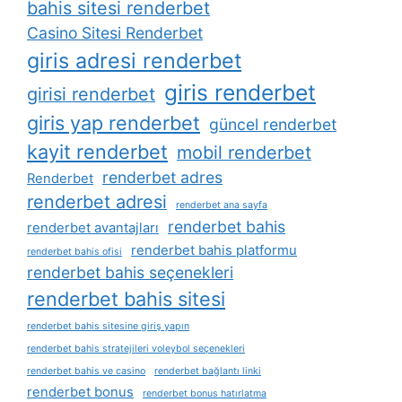
bahis sitesi renderbet
Casino Sitesi Renderbet
giris adresi renderbet
giris renderbet
girisi renderbet
giris yap renderbet
güncel renderbet
kayit renderbet
mobil renderbet
renderbet adres
Renderbet
renderbet adresi
renderbet ana sayfa
renderbet bahis
renderbet avantajları
renderbet bahis platformu
renderbet bahis ofisi
renderbet bahis seçenekleri
renderbet bahis sitesi
renderbet bahis sitesine giriş yapın
renderbet bahis stratejileri voleybol seçenekleri
renderbet bahis ve casino
renderbet bağlantı linki
renderbet bonus
renderbet bonus hatırlatma