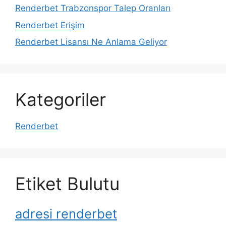
Renderbet Trabzonspor Talep Oranları
Renderbet Erişim
Renderbet Lisansı Ne Anlama Geliyor
Kategoriler
Renderbet
Etiket Bulutu
adresi renderbet