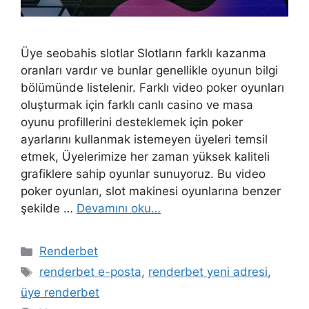
Üye seobahis slotlar Slotların farklı kazanma
oranları vardır ve bunlar genellikle oyunun bilgi
bölümünde listelenir. Farklı video poker oyunları
oluşturmak için farklı canlı casino ve masa
oyunu profillerini desteklemek için poker
ayarlarını kullanmak istemeyen üyeleri temsil
etmek, Üyelerimize her zaman yüksek kaliteli
grafiklere sahip oyunlar sunuyoruz. Bu video
poker oyunları, slot makinesi oyunlarına benzer
şekilde …
Devamını oku…
Kategoriler
Renderbet
Etiketler
renderbet e-posta
,
renderbet yeni adresi
,
üye renderbet