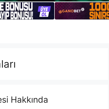
ları
esi Hakkında