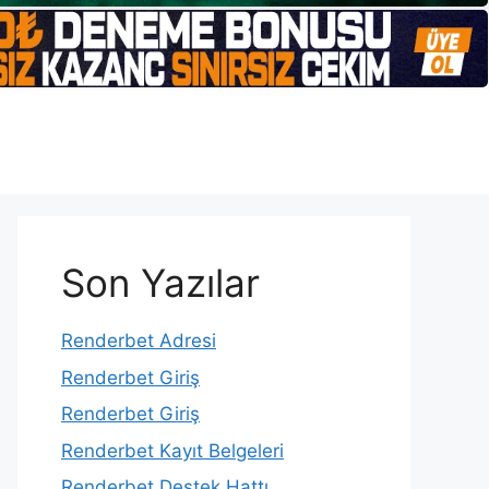
Son Yazılar
Renderbet Adresi
Renderbet Giriş
Renderbet Giriş
Renderbet Kayıt Belgeleri
Renderbet Destek Hattı