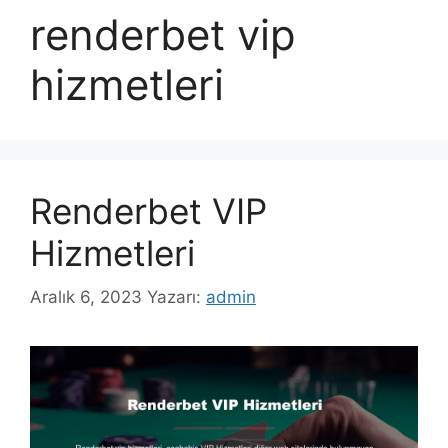
renderbet vip
hizmetleri
Renderbet VIP
Hizmetleri
Aralık 6, 2023
Yazarı:
admin