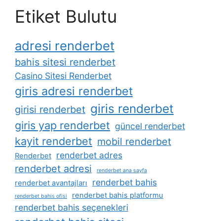
Etiket Bulutu
adresi renderbet
bahis sitesi renderbet
Casino Sitesi Renderbet
giris adresi renderbet
giris renderbet
girisi renderbet
giris yap renderbet
güncel renderbet
kayit renderbet
mobil renderbet
renderbet adres
Renderbet
renderbet adresi
renderbet ana sayfa
renderbet bahis
renderbet avantajları
renderbet bahis platformu
renderbet bahis ofisi
renderbet bahis seçenekleri