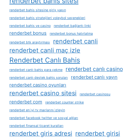
renderbet bahis sitesi
renderbet bahis sitesine giriş yapın
renderbet bahis stratejileri voleybol seçenekleri
renderbet bahis ve casino
renderbet bağlantı linki
renderbet bonus
renderbet bonus hatırlatma
renderbet canli
renderbet btk araştırması
renderbet canli maç izle
Renderbet Canlı Bahis
renderbet canlı casino
renderbet canlı bahis para çekme
renderbet canlı yayın
renderbet canlı destek bahis soruları
renderbet casino oyunları
renderbet casino sitesi
renderbet casinosu
renderbet com
renderbet counter strike
renderbet en i̇yi tv maçlarını i̇zleyin
renderbet facebook twitter ve sosyal ağları
renderbet finansal ticaret kuralları
renderbet giris adresi
renderbet girisi