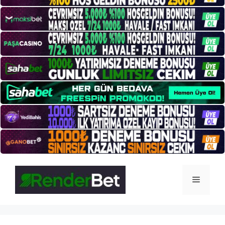
İçeriğe
atla
Menü