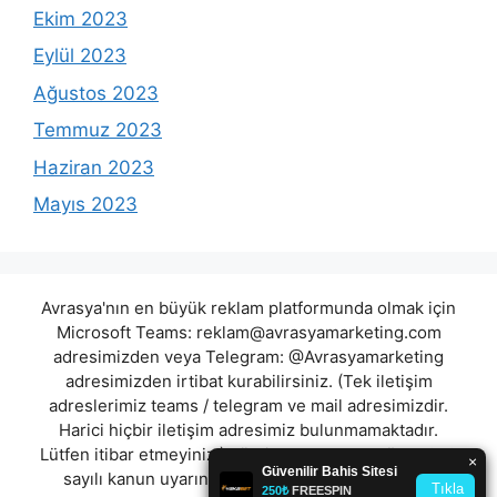
Ekim 2023
Eylül 2023
Ağustos 2023
Temmuz 2023
Haziran 2023
Mayıs 2023
Avrasya'nın en büyük reklam platformunda olmak için
Microsoft Teams:
reklam@avrasyamarketing.com
adresimizden veya Telegram: @Avrasyamarketing
adresimizden irtibat kurabilirsiniz. (Tek iletişim
adreslerimiz teams / telegram ve mail adresimizdir.
Harici hiçbir iletişim adresimiz bulunmamaktadır.
Lütfen itibar etmeyiniz.) Türkiye yasalarına göre 7258
sayılı kanun uyarınca yasa dışı bahis oynamanın