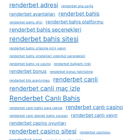
renderbet adresi
renderbet ana sayfa
renderbet bahis
renderbet avantajları
renderbet bahis platformu
renderbet bahis ofisi
renderbet bahis seçenekleri
renderbet bahis sitesi
renderbet bahis sitesine giriş yapın
renderbet bahis stratejileri voleybol seçenekleri
renderbet bahis ve casino
renderbet bağlantı linki
renderbet bonus
renderbet bonus hatırlatma
renderbet canli
renderbet btk araştırması
renderbet canli maç izle
Renderbet Canlı Bahis
renderbet canlı casino
renderbet canlı bahis para çekme
renderbet canlı yayın
renderbet canlı destek bahis soruları
renderbet casino oyunları
renderbet casino sitesi
renderbet casinosu