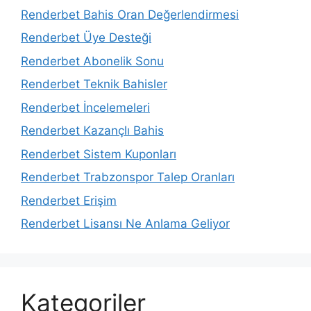
Renderbet Bahis Oran Değerlendirmesi
Renderbet Üye Desteği
Renderbet Abonelik Sonu
Renderbet Teknik Bahisler
Renderbet İncelemeleri
Renderbet Kazançlı Bahis
Renderbet Sistem Kuponları
Renderbet Trabzonspor Talep Oranları
Renderbet Erişim
Renderbet Lisansı Ne Anlama Geliyor
Kategoriler