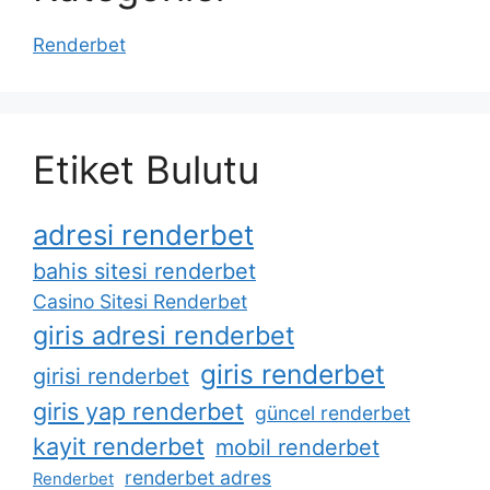
Renderbet
Etiket Bulutu
adresi renderbet
bahis sitesi renderbet
Casino Sitesi Renderbet
giris adresi renderbet
giris renderbet
girisi renderbet
giris yap renderbet
güncel renderbet
kayit renderbet
mobil renderbet
renderbet adres
Renderbet