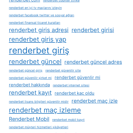
renderbet com
renderbet counter strike
renderbet en i̇yi tv maçlarını i̇zleyin
renderbet facebook twitter ve sosyal ağları
renderbet finansal ticaret kuralları
renderbet giris adresi
renderbet girisi
renderbet giris yap
renderbet giriş
renderbet güncel
renderbet güncel adres
renderbet güncel giriş
renderbet güvenilir site
renderbet güvenlir mi
renderbet güvenilir şirket mi
renderbet hakkında
renderbet i̇nternet sitesi
renderbet kayıt
renderbet kaç oldu
renderbet maç izle
renderbet lisans bilgileri güvenilir midir
renderbet maç izleme
Renderbet Mobil
renderbet mobil kayıt
renderbet müşteri hizmetleri şikâyetleri