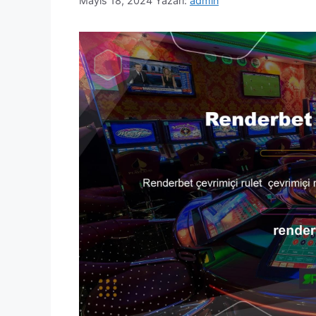
Mayıs 18, 2024
Yazarı:
admin