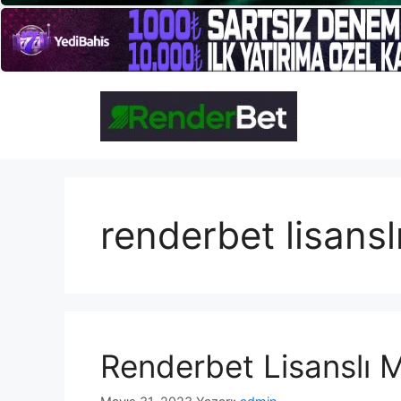
İçeriğe
atla
renderbet lisansl
Renderbet Lisanslı M