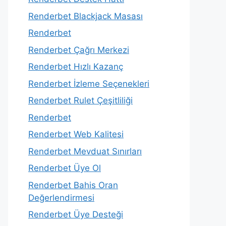
Renderbet Blackjack Masası
Renderbet
Renderbet Çağrı Merkezi
Renderbet Hızlı Kazanç
Renderbet İzleme Seçenekleri
Renderbet Rulet Çeşitliliği
Renderbet
Renderbet Web Kalitesi
Renderbet Mevduat Sınırları
Renderbet Üye Ol
Renderbet Bahis Oran
Değerlendirmesi
Renderbet Üye Desteği