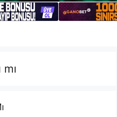
ı mı
ı