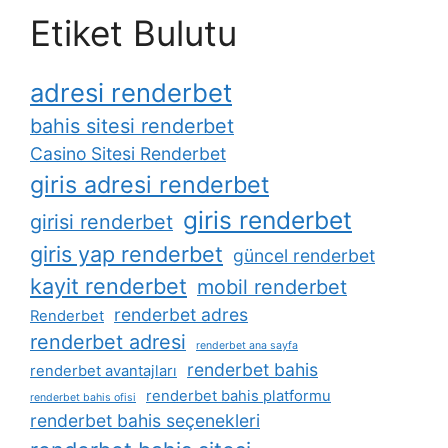
Etiket Bulutu
adresi renderbet
bahis sitesi renderbet
Casino Sitesi Renderbet
giris adresi renderbet
giris renderbet
girisi renderbet
giris yap renderbet
güncel renderbet
kayit renderbet
mobil renderbet
renderbet adres
Renderbet
renderbet adresi
renderbet ana sayfa
renderbet bahis
renderbet avantajları
renderbet bahis platformu
renderbet bahis ofisi
renderbet bahis seçenekleri