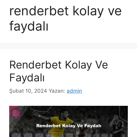
renderbet kolay ve
faydalı
Renderbet Kolay Ve
Faydalı
Şubat 10, 2024
Yazarı:
admin