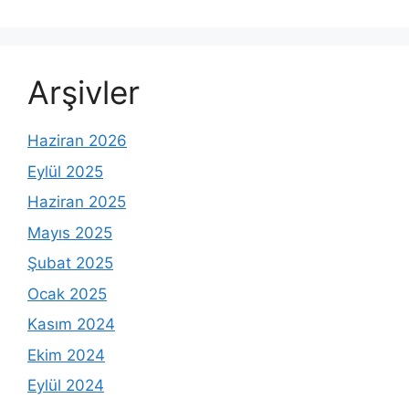
Arşivler
Haziran 2026
Eylül 2025
Haziran 2025
Mayıs 2025
Şubat 2025
Ocak 2025
Kasım 2024
Ekim 2024
Eylül 2024