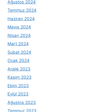
Ağustos 2024
Temmuz 2024
Haziran 2024
Mayıs 2024
Nisan 2024
Mart 2024
Şubat 2024
Ocak 2024
Aralık 2023
Kasım 2023
Ekim 2023
Eylül 2023
Ağustos 2023
Temmuz 2023