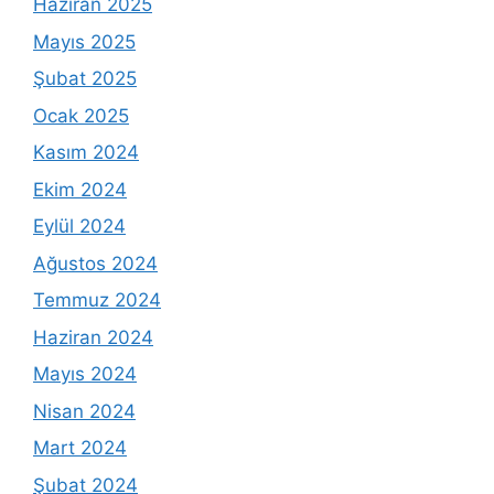
Haziran 2025
Mayıs 2025
Şubat 2025
Ocak 2025
Kasım 2024
Ekim 2024
Eylül 2024
Ağustos 2024
Temmuz 2024
Haziran 2024
Mayıs 2024
Nisan 2024
Mart 2024
Şubat 2024