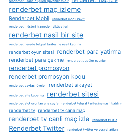
renderbet maç izle
renderbet lisans bilgileri güvenilir midir
renderbet maç izleme
Renderbet Mobil
renderbet mobil kayıt
renderbet müşteri hizmetleri şikâyetleri
renderbet nasil bir site
renderbet nerede telgraf tarifesine nasıl katılınır
renderbet para yatirma
renderbet oyun sitesi
renderbet para çekme
renderbet popüler oyunlar
renderbet promosyon
renderbet promosyon kodu
renderbet sikayet
renderbet sayfası üyeler
renderbet sitesi
renderbet site kapanışı
renderbet slot oyunları ana sayfa
renderbet telgraf tarifesine nasıl katılınır
renderbet tv
renderbet tv canli maç
renderbet tv canli maç izle
renderbet tv izle
Renderbet Twitter
renderbet twitter ve sosyal ağları