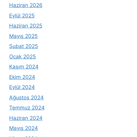
Haziran 2026
Eylül 2025
Haziran 2025
Mayıs 2025
Şubat 2025
Ocak 2025
Kasım 2024
Ekim 2024
Eylül 2024
Ağustos 2024
Temmuz 2024
Haziran 2024
Mayıs 2024