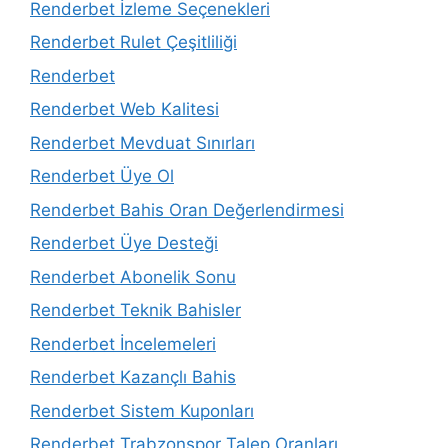
Renderbet İzleme Seçenekleri
Renderbet Rulet Çeşitliliği
Renderbet
Renderbet Web Kalitesi
Renderbet Mevduat Sınırları
Renderbet Üye Ol
Renderbet Bahis Oran Değerlendirmesi
Renderbet Üye Desteği
Renderbet Abonelik Sonu
Renderbet Teknik Bahisler
Renderbet İncelemeleri
Renderbet Kazançlı Bahis
Renderbet Sistem Kuponları
Renderbet Trabzonspor Talep Oranları