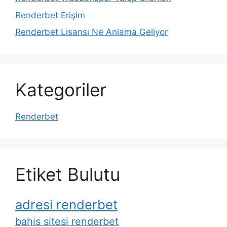
Renderbet Erişim
Renderbet Lisansı Ne Anlama Geliyor
Kategoriler
Renderbet
Etiket Bulutu
adresi renderbet
bahis sitesi renderbet