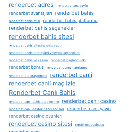
renderbet adresi
renderbet ana sayfa
renderbet bahis
renderbet avantajları
renderbet bahis platformu
renderbet bahis ofisi
renderbet bahis seçenekleri
renderbet bahis sitesi
renderbet bahis sitesine giriş yapın
renderbet bahis stratejileri voleybol seçenekleri
renderbet bahis ve casino
renderbet bağlantı linki
renderbet bonus
renderbet bonus hatırlatma
renderbet canli
renderbet btk araştırması
renderbet canli maç izle
Renderbet Canlı Bahis
renderbet canlı casino
renderbet canlı bahis para çekme
renderbet canlı yayın
renderbet canlı destek bahis soruları
renderbet casino oyunları
renderbet casino sitesi
renderbet casinosu