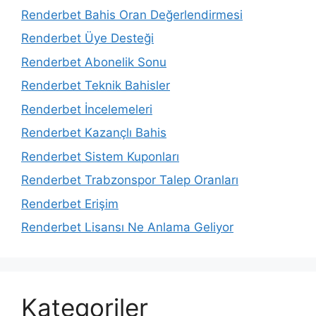
Renderbet Bahis Oran Değerlendirmesi
Renderbet Üye Desteği
Renderbet Abonelik Sonu
Renderbet Teknik Bahisler
Renderbet İncelemeleri
Renderbet Kazançlı Bahis
Renderbet Sistem Kuponları
Renderbet Trabzonspor Talep Oranları
Renderbet Erişim
Renderbet Lisansı Ne Anlama Geliyor
Kategoriler