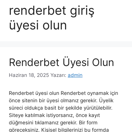
renderbet giriş
üyesi olun
Renderbet Üyesi Olun
Haziran 18, 2025
Yazarı:
admin
Renderbet üyesi olun Renderbet oynamak için
önce sitenin bir üyesi olmanız gerekir. Üyelik
süreci oldukça basit bir şekilde yürütülebilir.
Siteye katılmak istiyorsanız, önce kayıt
düğmesini tıklamanız gerekir. Bir form
göreceksiniz. Kişisel bilgilerinizi bu formda