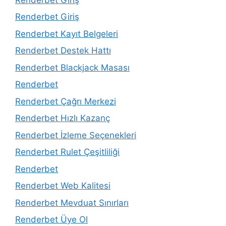
Renderbet Giriş
Renderbet Kayıt Belgeleri
Renderbet Destek Hattı
Renderbet Blackjack Masası
Renderbet
Renderbet Çağrı Merkezi
Renderbet Hızlı Kazanç
Renderbet İzleme Seçenekleri
Renderbet Rulet Çeşitliliği
Renderbet
Renderbet Web Kalitesi
Renderbet Mevduat Sınırları
Renderbet Üye Ol