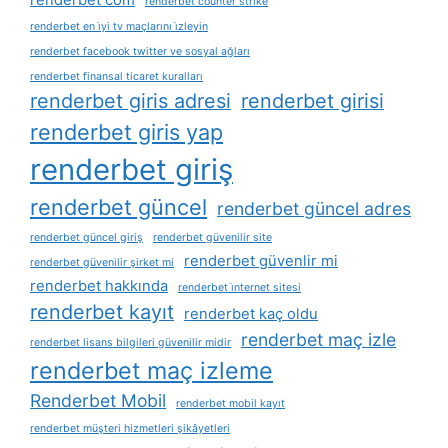
renderbet com
renderbet counter strike
renderbet en i̇yi tv maçlarını i̇zleyin
renderbet facebook twitter ve sosyal ağları
renderbet finansal ticaret kuralları
renderbet giris adresi
renderbet girisi
renderbet giris yap
renderbet giriş
renderbet güncel
renderbet güncel adres
renderbet güncel giriş
renderbet güvenilir site
renderbet güvenlir mi
renderbet güvenilir şirket mi
renderbet hakkında
renderbet i̇nternet sitesi
renderbet kayıt
renderbet kaç oldu
renderbet maç izle
renderbet lisans bilgileri güvenilir midir
renderbet maç izleme
Renderbet Mobil
renderbet mobil kayıt
renderbet müşteri hizmetleri şikâyetleri