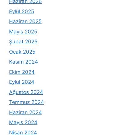
Haziran 2026
Eylül 2025
Haziran 2025
Mayıs 2025
Şubat 2025
Ocak 2025
Kasım 2024
Ekim 2024
Eylül 2024
Ağustos 2024
Temmuz 2024
Haziran 2024
Mayıs 2024
Nisan 2024