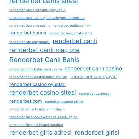
renderbet bahis sitesi
renderbet bahis sitesine giriş yapın
renderbet bahis stratejileri voleybol seçenekleri
renderbet bahis ve casino
renderbet bağlantı linki
renderbet bonus
renderbet bonus hatırlatma
renderbet canli
renderbet btk araştırması
renderbet canli maç izle
Renderbet Canlı Bahis
renderbet canlı casino
renderbet canlı bahis para çekme
renderbet canlı yayın
renderbet canlı destek bahis soruları
renderbet casino oyunları
renderbet casino sitesi
renderbet casinosu
renderbet com
renderbet counter strike
renderbet en i̇yi tv maçlarını i̇zleyin
renderbet facebook twitter ve sosyal ağları
renderbet finansal ticaret kuralları
renderbet giris adresi
renderbet girisi