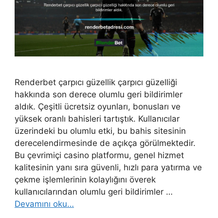
Renderbet çarpıcı güzellik çarpıcı güzelliği
hakkında son derece olumlu geri bildirimler
aldık. Çeşitli ücretsiz oyunları, bonusları ve
yüksek oranlı bahisleri tartıştık. Kullanıcılar
üzerindeki bu olumlu etki, bu bahis sitesinin
derecelendirmesinde de açıkça görülmektedir.
Bu çevrimiçi casino platformu, genel hizmet
kalitesinin yanı sıra güvenli, hızlı para yatırma ve
çekme işlemlerinin kolaylığını överek
kullanıcılarından olumlu geri bildirimler …
Devamını oku…