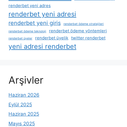
renderbet yeni adres
renderbet yeni adresi
renderbet yeni giris
renderbet ödeme stratejileri
renderbet ödeme yöntemleri
renderbet ödeme teknoloji
renderbet üyelik
twitter renderbet
renderbet üyeler
yeni adresi renderbet
Arşivler
Haziran 2026
Eylül 2025
Haziran 2025
Mayıs 2025