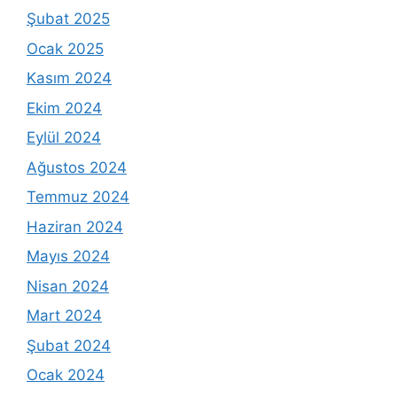
Şubat 2025
Ocak 2025
Kasım 2024
Ekim 2024
Eylül 2024
Ağustos 2024
Temmuz 2024
Haziran 2024
Mayıs 2024
Nisan 2024
Mart 2024
Şubat 2024
Ocak 2024