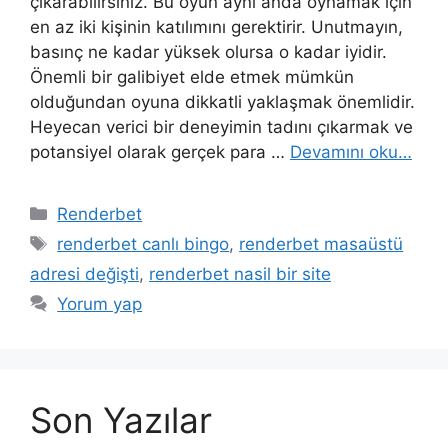
çıkarabilirsiniz. Bu oyun aynı anda oynamak için
en az iki kişinin katılımını gerektirir. Unutmayın,
basınç ne kadar yüksek olursa o kadar iyidir.
Önemli bir galibiyet elde etmek mümkün
olduğundan oyuna dikkatli yaklaşmak önemlidir.
Heyecan verici bir deneyimin tadını çıkarmak ve
potansiyel olarak gerçek para …
Devamını oku…
Kategoriler
Renderbet
Etiketler
renderbet canlı bingo
,
renderbet masaüstü
adresi değişti
,
renderbet nasil bir site
Yorum yap
Son Yazılar