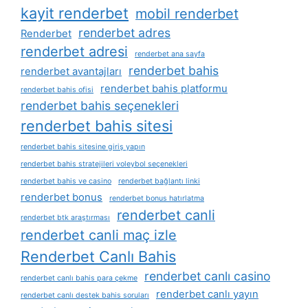
kayit renderbet
mobil renderbet
renderbet adres
Renderbet
renderbet adresi
renderbet ana sayfa
renderbet bahis
renderbet avantajları
renderbet bahis platformu
renderbet bahis ofisi
renderbet bahis seçenekleri
renderbet bahis sitesi
renderbet bahis sitesine giriş yapın
renderbet bahis stratejileri voleybol seçenekleri
renderbet bahis ve casino
renderbet bağlantı linki
renderbet bonus
renderbet bonus hatırlatma
renderbet canli
renderbet btk araştırması
renderbet canli maç izle
Renderbet Canlı Bahis
renderbet canlı casino
renderbet canlı bahis para çekme
renderbet canlı yayın
renderbet canlı destek bahis soruları