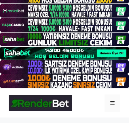
İçeriğe
atla
Menü