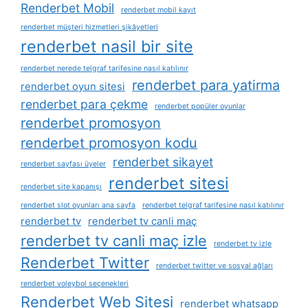
Renderbet Mobil
renderbet mobil kayıt
renderbet müşteri hizmetleri şikâyetleri
renderbet nasil bir site
renderbet nerede telgraf tarifesine nasıl katılınır
renderbet para yatirma
renderbet oyun sitesi
renderbet para çekme
renderbet popüler oyunlar
renderbet promosyon
renderbet promosyon kodu
renderbet sikayet
renderbet sayfası üyeler
renderbet sitesi
renderbet site kapanışı
renderbet slot oyunları ana sayfa
renderbet telgraf tarifesine nasıl katılınır
renderbet tv
renderbet tv canli maç
renderbet tv canli maç izle
renderbet tv izle
Renderbet Twitter
renderbet twitter ve sosyal ağları
renderbet voleybol seçenekleri
Renderbet Web Sitesi
renderbet whatsapp