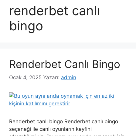
renderbet canlı
bingo
Renderbet Canlı Bingo
Ocak 4, 2025
Yazarı:
admin
Renderbet canlı bingo Renderbet canlı bingo
seçeneği ile canlı oyunların keyfini