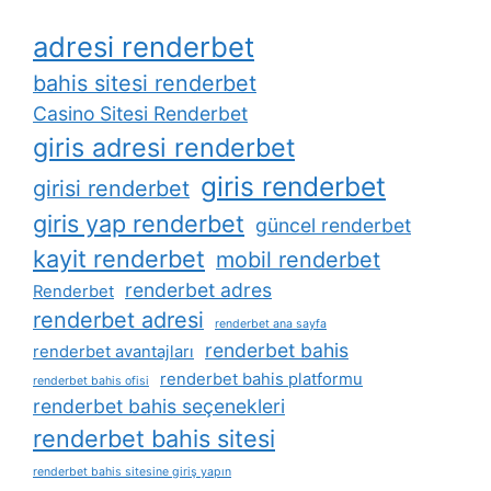
adresi renderbet
bahis sitesi renderbet
Casino Sitesi Renderbet
giris adresi renderbet
giris renderbet
girisi renderbet
giris yap renderbet
güncel renderbet
kayit renderbet
mobil renderbet
renderbet adres
Renderbet
renderbet adresi
renderbet ana sayfa
renderbet bahis
renderbet avantajları
renderbet bahis platformu
renderbet bahis ofisi
renderbet bahis seçenekleri
renderbet bahis sitesi
renderbet bahis sitesine giriş yapın