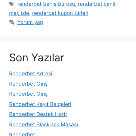
Etiketler
renderbet bahis bürosu
,
renderbet canli
maç izle
,
renderbet kupon türleri
Yorum yap
Son Yazılar
Renderbet Adresi
Renderbet Giriş
Renderbet Giriş
Renderbet Kayıt Belgeleri
Renderbet Destek Hattı
Renderbet Blackjack Masası
Renderbet