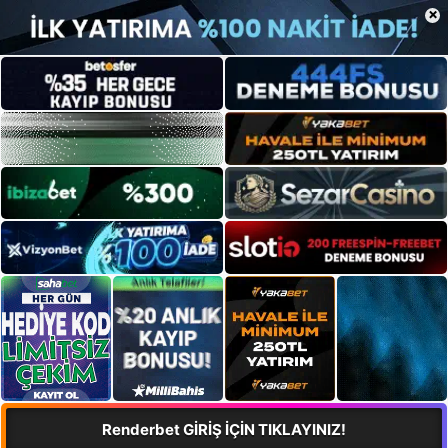
×
Renderbet GİRİŞ İÇİN TIKLAYINIZ!