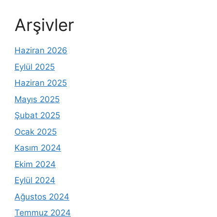
Arşivler
Haziran 2026
Eylül 2025
Haziran 2025
Mayıs 2025
Şubat 2025
Ocak 2025
Kasım 2024
Ekim 2024
Eylül 2024
Ağustos 2024
Temmuz 2024