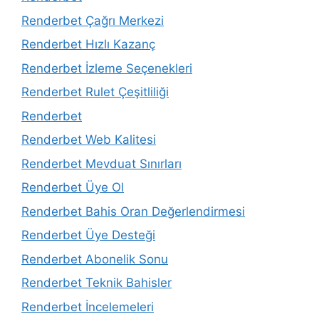
Renderbet Çağrı Merkezi
Renderbet Hızlı Kazanç
Renderbet İzleme Seçenekleri
Renderbet Rulet Çeşitliliği
Renderbet
Renderbet Web Kalitesi
Renderbet Mevduat Sınırları
Renderbet Üye Ol
Renderbet Bahis Oran Değerlendirmesi
Renderbet Üye Desteği
Renderbet Abonelik Sonu
Renderbet Teknik Bahisler
Renderbet İncelemeleri