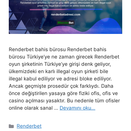
Renderbet bahis bürosu Renderbet bahis
bürosu Türkiye’ye ne zaman girecek Renderbet
oyun şirketinin Türkiye’ye girişi denk geliyor,
ülkemizdeki en karlı illegal oyun şirketi bile
illegal kabul ediliyor ve adresi bloke ediliyor.
Ancak geçmişte prosedür çok farklıydı. Daha
önce değiştirilen yasaya göre fiziki ofis, ofis ve
casino açılması yasaktır. Bu nedenle tüm ofisler
online olarak sanal …
Devamını oku…
Kategoriler
Renderbet