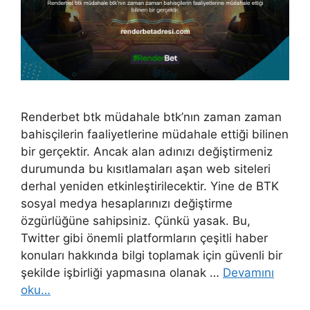
Renderbet btk müdahale btk’nın zaman zaman
bahisçilerin faaliyetlerine müdahale ettiği bilinen
bir gerçektir. Ancak alan adınızı değiştirmeniz
durumunda bu kısıtlamaları aşan web siteleri
derhal yeniden etkinleştirilecektir. Yine de BTK
sosyal medya hesaplarınızı değiştirme
özgürlüğüne sahipsiniz. Çünkü yasak. Bu,
Twitter gibi önemli platformların çeşitli haber
konuları hakkında bilgi toplamak için güvenli bir
şekilde işbirliği yapmasına olanak …
Devamını
oku…