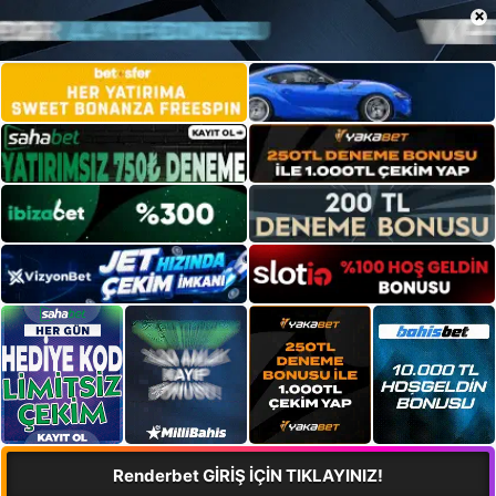
×
Renderbet GİRİŞ İÇİN TIKLAYINIZ!