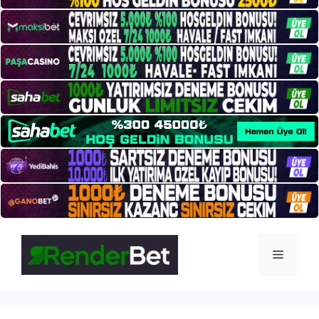
İçeriğe
atla
Menü