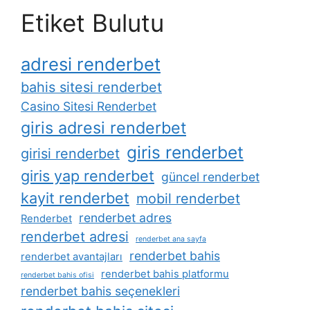
Etiket Bulutu
adresi renderbet
bahis sitesi renderbet
Casino Sitesi Renderbet
giris adresi renderbet
giris renderbet
girisi renderbet
giris yap renderbet
güncel renderbet
kayit renderbet
mobil renderbet
renderbet adres
Renderbet
renderbet adresi
renderbet ana sayfa
renderbet bahis
renderbet avantajları
renderbet bahis platformu
renderbet bahis ofisi
renderbet bahis seçenekleri