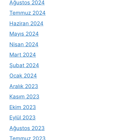
Ağustos 2024
Temmuz 2024
Haziran 2024
Mayıs 2024
Nisan 2024
Mart 2024
Şubat 2024
Ocak 2024
Aralık 2023
Kasım 2023
Ekim 2023
Eylül 2023
Ağustos 2023
Temmuz 2023