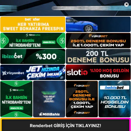
×
Renderbet GİRİŞ İÇİN TIKLAYINIZ!