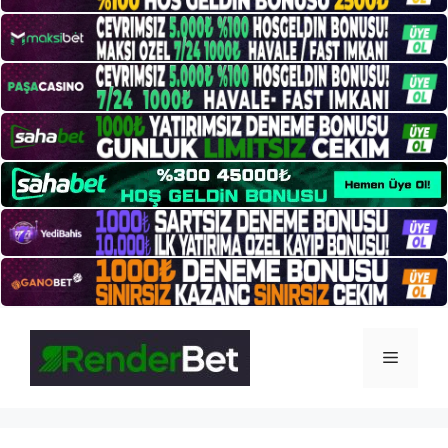
İçeriğe
atla
Menü