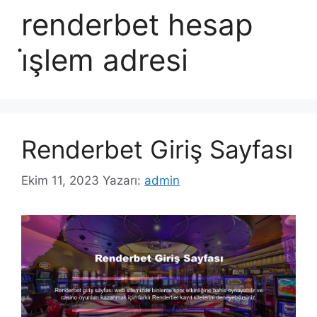
renderbet hesap
i̇şlem adresi
Renderbet Giriş Sayfası
Ekim 11, 2023
Yazarı:
admin