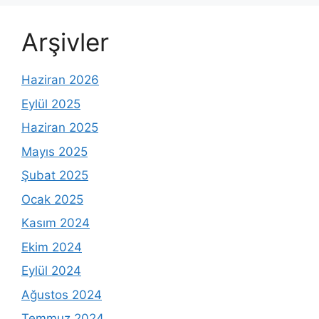
Arşivler
Haziran 2026
Eylül 2025
Haziran 2025
Mayıs 2025
Şubat 2025
Ocak 2025
Kasım 2024
Ekim 2024
Eylül 2024
Ağustos 2024
Temmuz 2024