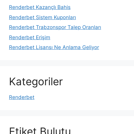
Renderbet Kazançlı Bahis
Renderbet Sistem Kuponları
Renderbet Trabzonspor Talep Oranları
Renderbet Erişim
Renderbet Lisansı Ne Anlama Geliyor
Kategoriler
Renderbet
Etiket Bulutu