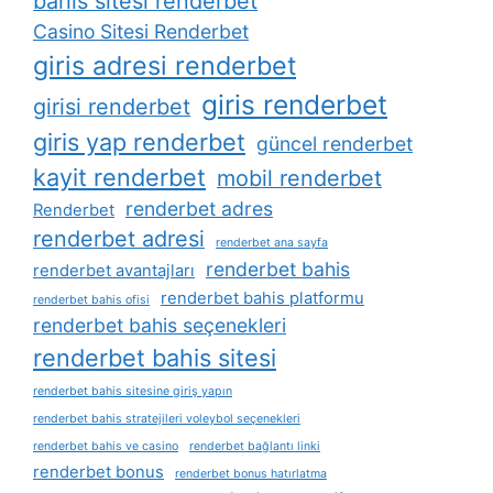
bahis sitesi renderbet
Casino Sitesi Renderbet
giris adresi renderbet
giris renderbet
girisi renderbet
giris yap renderbet
güncel renderbet
kayit renderbet
mobil renderbet
renderbet adres
Renderbet
renderbet adresi
renderbet ana sayfa
renderbet bahis
renderbet avantajları
renderbet bahis platformu
renderbet bahis ofisi
renderbet bahis seçenekleri
renderbet bahis sitesi
renderbet bahis sitesine giriş yapın
renderbet bahis stratejileri voleybol seçenekleri
renderbet bahis ve casino
renderbet bağlantı linki
renderbet bonus
renderbet bonus hatırlatma