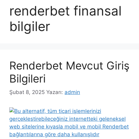
renderbet finansal
bilgiler
Renderbet Mevcut Giriş
Bilgileri
Şubat 8, 2025
Yazarı:
admin