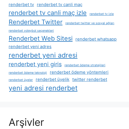
renderbet tv
renderbet tv canli maç
renderbet tv canli maç izle
renderbet tv izle
Renderbet Twitter
renderbet twitter ve sosyal ağları
renderbet voleybol seçenekleri
Renderbet Web Sitesi
renderbet whatsapp
renderbet yeni adres
renderbet yeni adresi
renderbet yeni giris
renderbet ödeme stratejileri
renderbet ödeme yöntemleri
renderbet ödeme teknoloji
renderbet üyelik
twitter renderbet
renderbet üyeler
yeni adresi renderbet
Arşivler