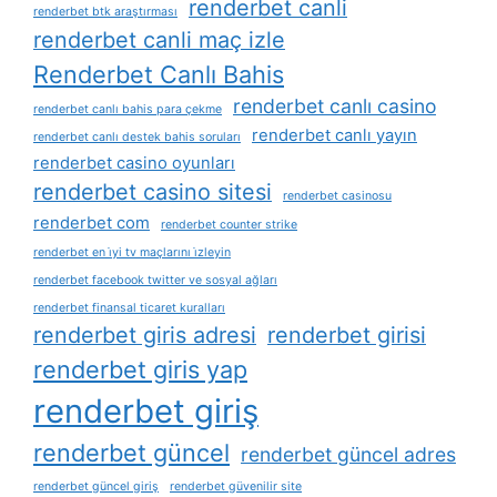
renderbet canli
renderbet btk araştırması
renderbet canli maç izle
Renderbet Canlı Bahis
renderbet canlı casino
renderbet canlı bahis para çekme
renderbet canlı yayın
renderbet canlı destek bahis soruları
renderbet casino oyunları
renderbet casino sitesi
renderbet casinosu
renderbet com
renderbet counter strike
renderbet en i̇yi tv maçlarını i̇zleyin
renderbet facebook twitter ve sosyal ağları
renderbet finansal ticaret kuralları
renderbet giris adresi
renderbet girisi
renderbet giris yap
renderbet giriş
renderbet güncel
renderbet güncel adres
renderbet güncel giriş
renderbet güvenilir site