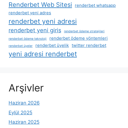
Renderbet Web Sitesi
renderbet whatsapp
renderbet yeni adres
renderbet yeni adresi
renderbet yeni giris
renderbet ödeme stratejileri
renderbet ödeme yöntemleri
renderbet ödeme teknoloji
renderbet üyelik
twitter renderbet
renderbet üyeler
yeni adresi renderbet
Arşivler
Haziran 2026
Eylül 2025
Haziran 2025