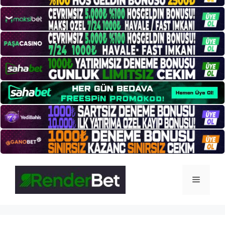
İçeriğe
atla
Menü