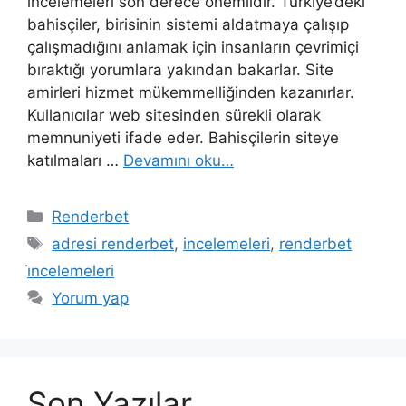
incelemeleri son derece önemlidir. Türkiye’deki
bahisçiler, birisinin sistemi aldatmaya çalışıp
çalışmadığını anlamak için insanların çevrimiçi
bıraktığı yorumlara yakından bakarlar. Site
amirleri hizmet mükemmelliğinden kazanırlar.
Kullanıcılar web sitesinden sürekli olarak
memnuniyeti ifade eder. Bahisçilerin siteye
katılmaları …
Devamını oku…
Kategoriler
Renderbet
Etiketler
adresi renderbet
,
incelemeleri
,
renderbet
i̇ncelemeleri
Yorum yap
Son Yazılar