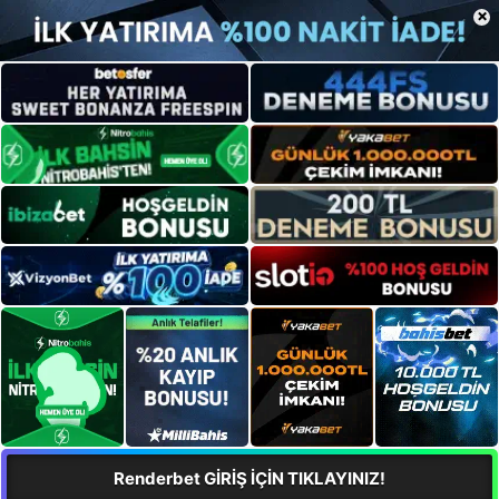
×
Renderbet GİRİŞ İÇİN TIKLAYINIZ!