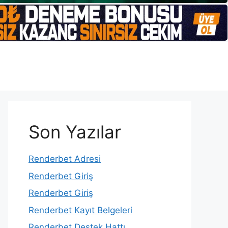
Son Yazılar
Renderbet Adresi
Renderbet Giriş
Renderbet Giriş
Renderbet Kayıt Belgeleri
Renderbet Destek Hattı