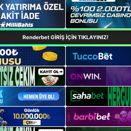
Renderbet GİRİŞ İÇİN TIKLAYINIZ!