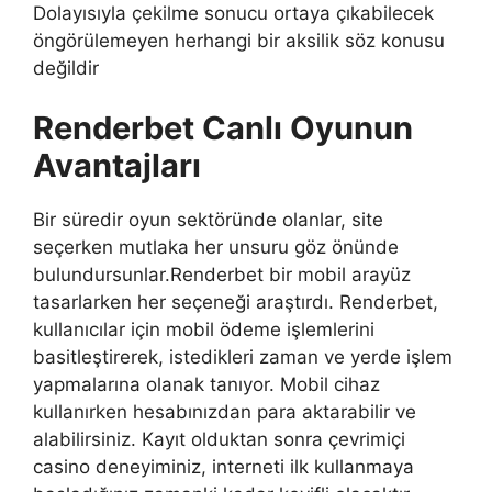
Dolayısıyla çekilme sonucu ortaya çıkabilecek
öngörülemeyen herhangi bir aksilik söz konusu
değildir
Renderbet Canlı Oyunun
Avantajları
Bir süredir oyun sektöründe olanlar, site
seçerken mutlaka her unsuru göz önünde
bulundursunlar.Renderbet bir mobil arayüz
tasarlarken her seçeneği araştırdı. Renderbet,
kullanıcılar için mobil ödeme işlemlerini
basitleştirerek, istedikleri zaman ve yerde işlem
yapmalarına olanak tanıyor. Mobil cihaz
kullanırken hesabınızdan para aktarabilir ve
alabilirsiniz. Kayıt olduktan sonra çevrimiçi
casino deneyiminiz, interneti ilk kullanmaya