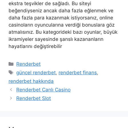
ekstra teşvikler de sağladı. Bu siteyi
beğendiyseniz ancak daha fazla eğlenmek ve
daha fazla para kazanmak istiyorsanız, online
casinoların oyuncularına verdiği bonuslara göz
atmalısınız. Bu kategorideki bazı oyunlar, büyük
ikramiyeler sayesinde şanslı kazananların
hayatlarını değiştirebilir
Kategoriler
Renderbet
Etiketler
güncel renderbet
,
renderbet finans
,
renderbet hakkında
Renderbet Canlı Casino
Renderbet Slot