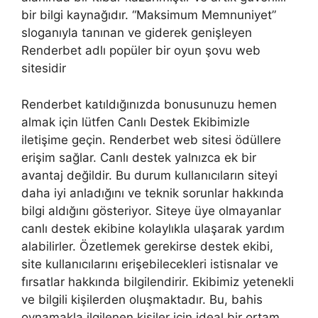
bir bilgi kaynağıdır. “Maksimum Memnuniyet”
sloganıyla tanınan ve giderek genişleyen
Renderbet adlı popüler bir oyun şovu web
sitesidir
Renderbet katıldığınızda bonusunuzu hemen
almak için lütfen Canlı Destek Ekibimizle
iletişime geçin. Renderbet web sitesi ödüllere
erişim sağlar. Canlı destek yalnızca ek bir
avantaj değildir. Bu durum kullanıcıların siteyi
daha iyi anladığını ve teknik sorunlar hakkında
bilgi aldığını gösteriyor. Siteye üye olmayanlar
canlı destek ekibine kolaylıkla ulaşarak yardım
alabilirler. Özetlemek gerekirse destek ekibi,
site kullanıcılarını erişebilecekleri istisnalar ve
fırsatlar hakkında bilgilendirir. Ekibimiz yetenekli
ve bilgili kişilerden oluşmaktadır. Bu, bahis
oynamakla ilgilenen kişiler için ideal bir ortam