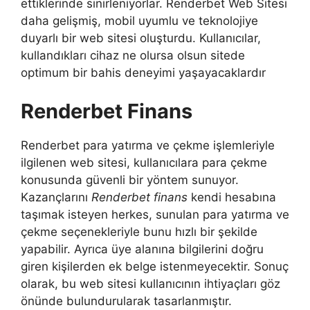
ettiklerinde sinirleniyorlar. Renderbet Web Sitesi
daha gelişmiş, mobil uyumlu ve teknolojiye
duyarlı bir web sitesi oluşturdu. Kullanıcılar,
kullandıkları cihaz ne olursa olsun sitede
optimum bir bahis deneyimi yaşayacaklardır
Renderbet Finans
Renderbet para yatırma ve çekme işlemleriyle
ilgilenen web sitesi, kullanıcılara para çekme
konusunda güvenli bir yöntem sunuyor.
Kazançlarını
Renderbet finans
kendi hesabına
taşımak isteyen herkes, sunulan para yatırma ve
çekme seçenekleriyle bunu hızlı bir şekilde
yapabilir. Ayrıca üye alanına bilgilerini doğru
giren kişilerden ek belge istenmeyecektir. Sonuç
olarak, bu web sitesi kullanıcının ihtiyaçları göz
önünde bulundurularak tasarlanmıştır.