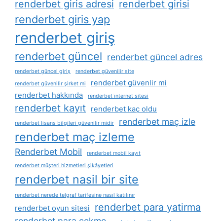
renderbet giris adresi
renderbet girisi
renderbet giris yap
renderbet giriş
renderbet güncel
renderbet güncel adres
renderbet güncel giriş
renderbet güvenilir site
renderbet güvenlir mi
renderbet güvenilir şirket mi
renderbet hakkında
renderbet i̇nternet sitesi
renderbet kayıt
renderbet kaç oldu
renderbet maç izle
renderbet lisans bilgileri güvenilir midir
renderbet maç izleme
Renderbet Mobil
renderbet mobil kayıt
renderbet müşteri hizmetleri şikâyetleri
renderbet nasil bir site
renderbet nerede telgraf tarifesine nasıl katılınır
renderbet para yatirma
renderbet oyun sitesi
renderbet para çekme