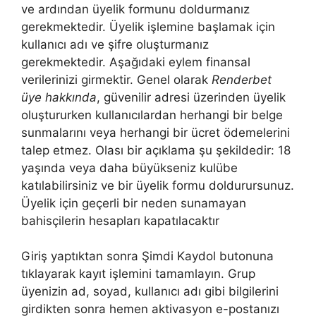
ve ardından üyelik formunu doldurmanız
gerekmektedir. Üyelik işlemine başlamak için
kullanıcı adı ve şifre oluşturmanız
gerekmektedir. Aşağıdaki eylem finansal
verilerinizi girmektir. Genel olarak
Renderbet
üye hakkında
, güvenilir adresi üzerinden üyelik
oluştururken kullanıcılardan herhangi bir belge
sunmalarını veya herhangi bir ücret ödemelerini
talep etmez. Olası bir açıklama şu şekildedir: 18
yaşında veya daha büyükseniz kulübe
katılabilirsiniz ve bir üyelik formu doldurursunuz.
Üyelik için geçerli bir neden sunamayan
bahisçilerin hesapları kapatılacaktır
Giriş yaptıktan sonra Şimdi Kaydol butonuna
tıklayarak kayıt işlemini tamamlayın. Grup
üyenizin ad, soyad, kullanıcı adı gibi bilgilerini
girdikten sonra hemen aktivasyon e-postanızı