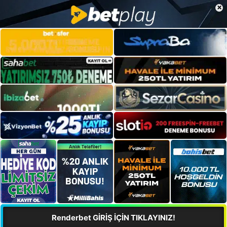
×
Renderbet GİRİŞ İÇİN TIKLAYINIZ!