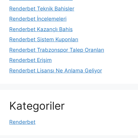
Renderbet Teknik Bahisler
Renderbet İncelemeleri
Renderbet Kazançlı Bahis
Renderbet Sistem Kuponları
Renderbet Trabzonspor Talep Oranları
Renderbet Erişim
Renderbet Lisansı Ne Anlama Geliyor
Kategoriler
Renderbet