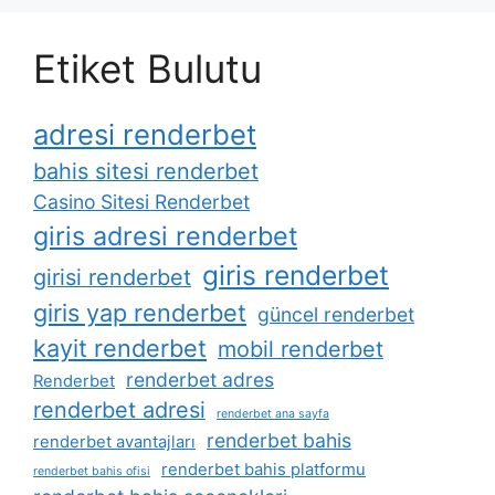
Etiket Bulutu
adresi renderbet
bahis sitesi renderbet
Casino Sitesi Renderbet
giris adresi renderbet
giris renderbet
girisi renderbet
giris yap renderbet
güncel renderbet
kayit renderbet
mobil renderbet
renderbet adres
Renderbet
renderbet adresi
renderbet ana sayfa
renderbet bahis
renderbet avantajları
renderbet bahis platformu
renderbet bahis ofisi