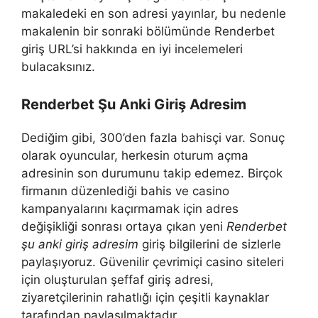
makaledeki en son adresi yayınlar, bu nedenle
makalenin bir sonraki bölümünde Renderbet
giriş URL’si hakkında en iyi incelemeleri
bulacaksınız.
Renderbet Şu Anki Giriş Adresim
Dediğim gibi, 300’den fazla bahisçi var. Sonuç
olarak oyuncular, herkesin oturum açma
adresinin son durumunu takip edemez. Birçok
firmanın düzenlediği bahis ve casino
kampanyalarını kaçırmamak için adres
değişikliği sonrası ortaya çıkan yeni
Renderbet
şu anki giriş adresim
giriş bilgilerini de sizlerle
paylaşıyoruz. Güvenilir çevrimiçi casino siteleri
için oluşturulan şeffaf giriş adresi,
ziyaretçilerinin rahatlığı için çeşitli kaynaklar
tarafından paylaşılmaktadır.