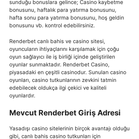
sunduğu bonuslara gelince; Casino kaybetme
bonusunu, haftalık para yatırma bonusunu,
hafta sonu para yatırma bonusunu, hoş geldin
bonusunu vb. kontrol edebilirsiniz.
Renderbet canlı bahis ve casino sitesi,
oyuncuların ihtiyaçlarını karşılamak için çoğu
oyun sağlayıcı ile iş birliği içinde geliştirilen
oyunlar sunmaktadır. Renderbet Casino,
piyasadaki en çeşitli casinodur. Sunulan casino
oyunları, casino tutkunlarının zevkini tatmin
edebilecek oldukça ilgi çekici ve kaliteli
oyunlardır.
Mevcut Renderbet Giriş Adresi
Yasadışı casino sitelerinin birçok avantajı olduğu
gibi, canlı bahis casino tutkunları için