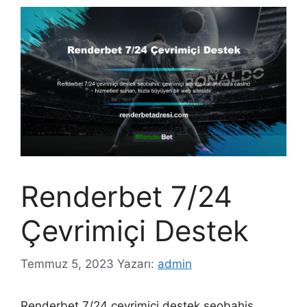
Renderbet 7/24
Çevrimiçi Destek
Temmuz 5, 2023
Yazarı:
admin
Renderbet 7/24 çevrimiçi destek seobahis,