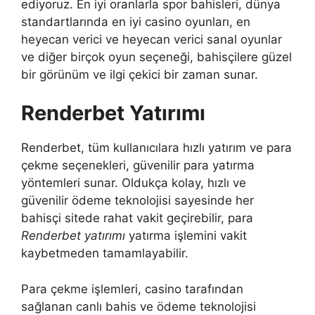
ediyoruz. En iyi oranlarla spor bahisleri, dünya
standartlarında en iyi casino oyunları, en
heyecan verici ve heyecan verici sanal oyunlar
ve diğer birçok oyun seçeneği, bahisçilere güzel
bir görünüm ve ilgi çekici bir zaman sunar.
Renderbet Yatırımı
Renderbet, tüm kullanıcılara hızlı yatırım ve para
çekme seçenekleri, güvenilir para yatırma
yöntemleri sunar. Oldukça kolay, hızlı ve
güvenilir ödeme teknolojisi sayesinde her
bahisçi sitede rahat vakit geçirebilir, para
Renderbet yatırımı
yatırma işlemini vakit
kaybetmeden tamamlayabilir.
Para çekme işlemleri, casino tarafından
sağlanan canlı bahis ve ödeme teknolojisi