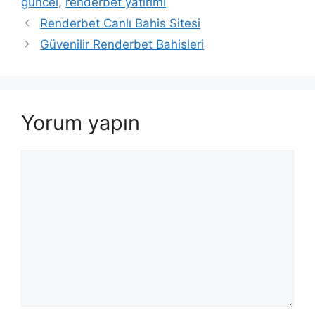
güncel
,
renderbet yatırımı
Renderbet Canlı Bahis Sitesi
Güvenilir Renderbet Bahisleri
Yorum yapın
Yorum