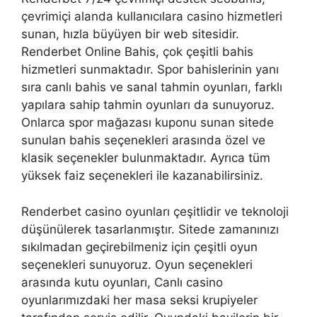
çevrimiçi alanda kullanıcılara casino hizmetleri
sunan, hızla büyüyen bir web sitesidir.
Renderbet Online Bahis, çok çeşitli bahis
hizmetleri sunmaktadır. Spor bahislerinin yanı
sıra canlı bahis ve sanal tahmin oyunları, farklı
yapılara sahip tahmin oyunları da sunuyoruz.
Onlarca spor mağazası kuponu sunan sitede
sunulan bahis seçenekleri arasında özel ve
klasik seçenekler bulunmaktadır. Ayrıca tüm
yüksek faiz seçenekleri ile kazanabilirsiniz.
Renderbet casino oyunları çeşitlidir ve teknoloji
düşünülerek tasarlanmıştır. Sitede zamanınızı
sıkılmadan geçirebilmeniz için çeşitli oyun
seçenekleri sunuyoruz. Oyun seçenekleri
arasında kutu oyunları, Canlı casino
oyunlarımızdaki her masa seksi krupiyeler