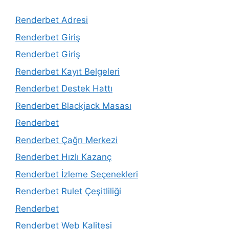
Renderbet Adresi
Renderbet Giriş
Renderbet Giriş
Renderbet Kayıt Belgeleri
Renderbet Destek Hattı
Renderbet Blackjack Masası
Renderbet
Renderbet Çağrı Merkezi
Renderbet Hızlı Kazanç
Renderbet İzleme Seçenekleri
Renderbet Rulet Çeşitliliği
Renderbet
Renderbet Web Kalitesi