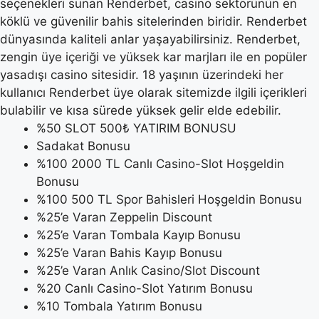
seçenekleri sunan Renderbet, casino sektörünün en
köklü ve güvenilir bahis sitelerinden biridir. Renderbet
dünyasında kaliteli anlar yaşayabilirsiniz. Renderbet,
zengin üye içeriği ve yüksek kar marjları ile en popüler
yasadışı casino sitesidir. 18 yaşının üzerindeki her
kullanıcı Renderbet üye olarak sitemizde ilgili içerikleri
bulabilir ve kısa sürede yüksek gelir elde edebilir.
%50 SLOT 500₺ YATIRIM BONUSU
Sadakat Bonusu
%100 2000 TL Canlı Casino-Slot Hoşgeldin
Bonusu
%100 500 TL Spor Bahisleri Hoşgeldin Bonusu
%25’e Varan Zeppelin Discount
%25’e Varan Tombala Kayıp Bonusu
%25’e Varan Bahis Kayıp Bonusu
%25’e Varan Anlık Casino/Slot Discount
%20 Canlı Casino-Slot Yatırım Bonusu
%10 Tombala Yatırım Bonusu