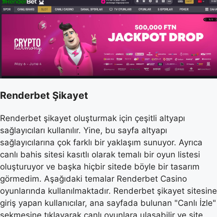
Renderbet Şikayet
Renderbet şikayet oluşturmak için çeşitli altyapı
sağlayıcıları kullanılır. Yine, bu sayfa altyapı
sağlayıcılarına çok farklı bir yaklaşım sunuyor. Ayrıca
canlı bahis sitesi kasıtlı olarak temalı bir oyun listesi
oluşturuyor ve başka hiçbir sitede böyle bir tasarım
görmedim. Aşağıdaki temalar Renderbet Casino
oyunlarında kullanılmaktadır. Renderbet şikayet sitesine
giriş yapan kullanıcılar, ana sayfada bulunan "Canlı İzle"
sekmesine tıklayarak canlı oyunlara ulaşabilir ve site