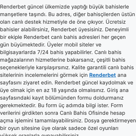
Renderbet güncel ülkemizde yaptığı büyük bahislerle
manşetlere taşındı. Bu adres, diğer bahisçilerden üstün
olan canlı destek hizmetiyle de öne çıkıyor. Ücretsiz
bahisler alabilirsiniz, Renderbet üyesisiniz. Deneyimli
bir ekiple Renderbet canlı bahis adresleri her geçen
gün büyümektedir. Üyeler mobil siteler ve
bilgisayarlarda 7/24 bahis yapabilirler. Canlı bahis
mağazalarının hizmetlerine bakarsanız, çeşitli bahis
seçenekleriyle karşılaşırsınız. Kalite garantili canlı bahis
sitelerinin incelemelerini görmek için
Renderbet
ana
sayfasını ziyaret edin. Renderbet güncel kaydolmak ve
üye olmak için en az 18 yaşında olmalısınız. Giriş ana
sayfasındaki kayıt bölümünden formu doldurmanız
gerekmektedir. Bu form üç adımda bilgi ister. Form
verilerini girdikten sonra Canlı Bahis Ofisinde hesap
açma işlemini tamamlayabilirsiniz. Dosya gerektirmeyen
bir oyun sitesine üye olarak sadece özel oyunları
yüksek oranlarla oynayabilirsiniz.