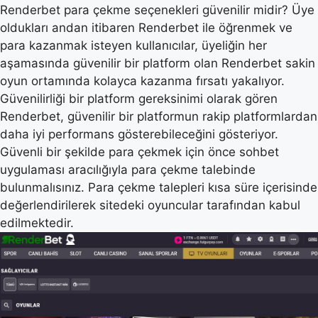
Renderbet para çekme seçenekleri güvenilir midir? Üye
oldukları andan itibaren Renderbet ile öğrenmek ve
para kazanmak isteyen kullanıcılar, üyeliğin her
aşamasında güvenilir bir platform olan Renderbet sakin
oyun ortamında kolayca kazanma fırsatı yakalıyor.
Güvenilirliği bir platform gereksinimi olarak gören
Renderbet, güvenilir bir platformun rakip platformlardan
daha iyi performans gösterebileceğini gösteriyor.
Güvenli bir şekilde para çekmek için önce sohbet
uygulaması aracılığıyla para çekme talebinde
bulunmalısınız. Para çekme talepleri kısa süre içerisinde
değerlendirilerek sitedeki oyuncular tarafından kabul
edilmektedir.