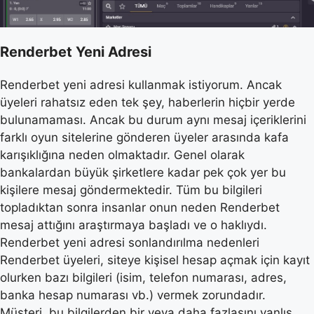
Renderbet Yeni Adresi
Renderbet yeni adresi kullanmak istiyorum. Ancak
üyeleri rahatsız eden tek şey, haberlerin hiçbir yerde
bulunamaması. Ancak bu durum aynı mesaj içeriklerini
farklı oyun sitelerine gönderen üyeler arasında kafa
karışıklığına neden olmaktadır. Genel olarak
bankalardan büyük şirketlere kadar pek çok yer bu
kişilere mesaj göndermektedir. Tüm bu bilgileri
topladıktan sonra insanlar onun neden Renderbet
mesaj attığını araştırmaya başladı ve o haklıydı.
Renderbet yeni adresi sonlandırılma nedenleri
Renderbet üyeleri, siteye kişisel hesap açmak için kayıt
olurken bazı bilgileri (isim, telefon numarası, adres,
banka hesap numarası vb.) vermek zorundadır.
Müşteri, bu bilgilerden bir veya daha fazlasını yanlış