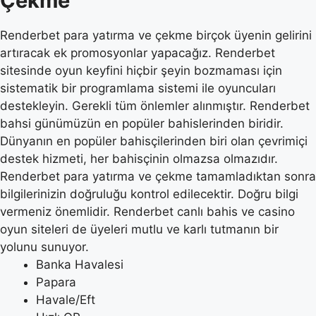
Çekme
Renderbet para yatırma ve çekme birçok üyenin gelirini
artıracak ek promosyonlar yapacağız. Renderbet
sitesinde oyun keyfini hiçbir şeyin bozmaması için
sistematik bir programlama sistemi ile oyuncuları
destekleyin. Gerekli tüm önlemler alınmıştır. Renderbet
bahsi günümüzün en popüler bahislerinden biridir.
Dünyanın en popüler bahisçilerinden biri olan çevrimiçi
destek hizmeti, her bahisçinin olmazsa olmazıdır.
Renderbet para yatırma ve çekme tamamladıktan sonra
bilgilerinizin doğruluğu kontrol edilecektir. Doğru bilgi
vermeniz önemlidir. Renderbet canlı bahis ve casino
oyun siteleri de üyeleri mutlu ve karlı tutmanın bir
yolunu sunuyor.
Banka Havalesi
Papara
Havale/Eft