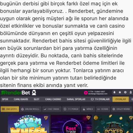
bugünün derbisi gibi birçok farklı özel maç için ek
bonuslar ayarlayabiliyoruz. . Renderbet, gündemine
uygun olarak geniş müşteri ağı ile sporun her alanında
özel etkinlikler ve bonuslar sunmakta ve canlı casino
bölümünde dünyanın en çeşitli oyun yelpazesini
sunmaktadır. Renderbet bahis sitesi güvenilirliğiyle ilgili
en büyük sorunlardan biri para yatırma özelliğinin
ayrıntı düzeyidir. Bu noktada, canlı bahis sitelerinde
gerçek para yatırma ve Renderbet ödeme limitleri ile
ilgili herhangi bir sorun yoktur. Tonlarca yatırım aracı
olan bir site minimum yatırım tutarı belirlediğinde
sitenin finans ekibi anında yanıt verir.